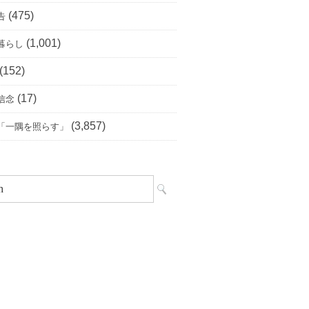
(475)
告
(1,001)
暮らし
(152)
(17)
信念
(3,857)
「一隅を照らす」