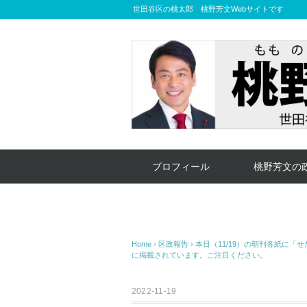
世田谷区の桃太郎 桃野芳文Webサイトです
プロフィール
桃野芳文の
Home
›
区政報告
›
本日（11/19）の朝刊各紙に
に掲載されています。ご注目ください。
2022-11-19