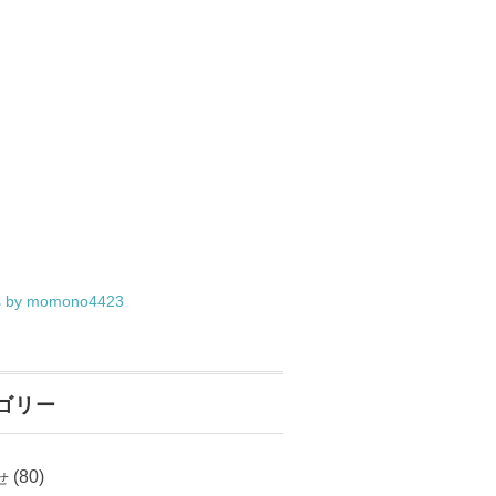
s by momono4423
ゴリー
(80)
せ