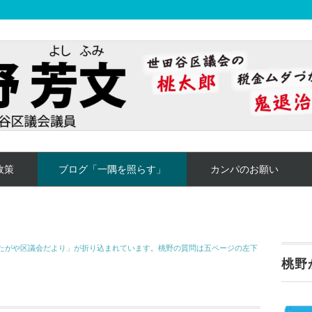
政策
ブログ「一隅を照らす」
カンパのお願い
「せたがや区議会だより」が折り込まれています。桃野の質問は五ページの左下
桃野