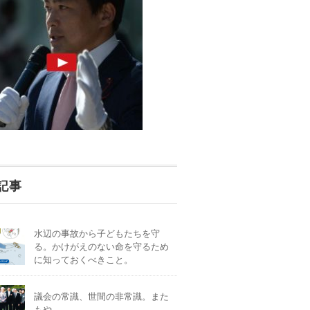
記事
水辺の事故から子どもたちを守
る。かけがえのない命を守るため
に知っておくべきこと。
議会の常識、世間の非常識。また
もや。