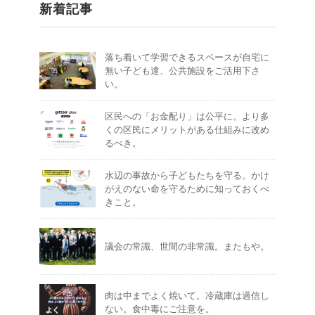
新着記事
落ち着いて学習できるスペースが自宅に
無い子ども達、公共施設をご活用下さ
い。
区民への「お金配り」は公平に。より多
くの区民にメリットがある仕組みに改め
るべき。
水辺の事故から子どもたちを守る。かけ
がえのない命を守るために知っておくべ
きこと。
議会の常識、世間の非常識。またもや。
肉は中までよく焼いて。冷蔵庫は過信し
ない。食中毒にご注意を。