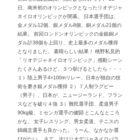
日、南米初のオリンピックとなったリオデジャ
ネイロオリンピックが閉幕。
日本選手団は、
金メダル12個、銀メダル8個、銅メダル21個の
結果。
前回ロンドンオリンピックの金銀銅メ
ダル計38個を上回り、史上最多のメダル獲得
となりました。
素晴らしい結果！
桃野私見的
「リオデジャネイロオリンピック」感動シーン
たくさんあるけど、３つ挙げるとしたら・・・
１）陸上男子4×100mリレー、日本が独自の技
術を磨き銀メダル獲得
２）７人制ラグビー
（男子）、日本が、ニュージーランド、フラン
スなどを破り４強
３）難民選手団、柔道男子
90kg級、ミセンガ選手の健闘
とこんなところ
かな。
女子レスリング、男女柔道、テニスの
錦織圭選手も良かった。
うーん、なかなか選
びがたい。
さて、次はリオデジャネイロパラ