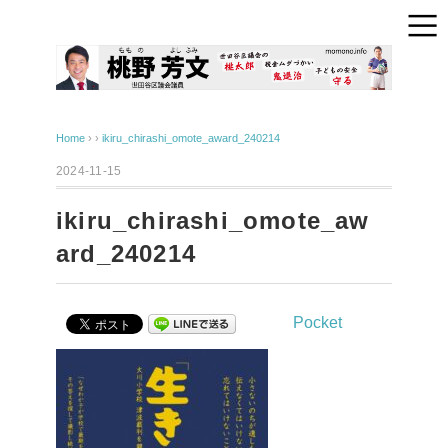
Home
› ›
ikiru_chirashi_omote_award_240214
2024-11-15
ikiru_chirashi_omote_aw
ard_240214
Pocket