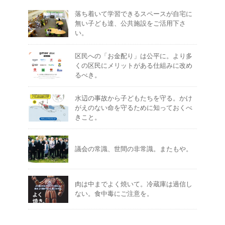
落ち着いて学習できるスペースが自宅に
無い子ども達、公共施設をご活用下さ
い。
区民への「お金配り」は公平に。より多
くの区民にメリットがある仕組みに改め
るべき。
水辺の事故から子どもたちを守る。かけ
がえのない命を守るために知っておくべ
きこと。
議会の常識、世間の非常識。またもや。
肉は中までよく焼いて。冷蔵庫は過信し
ない。食中毒にご注意を。