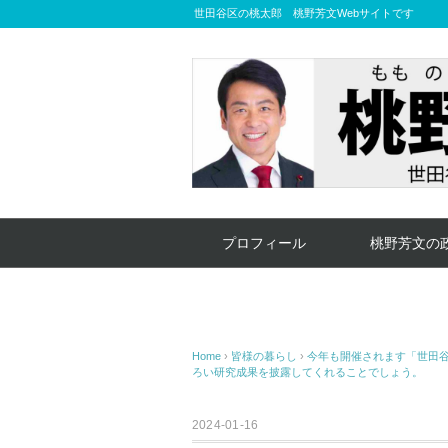
世田谷区の桃太郎 桃野芳文Webサイトです
プロフィール
桃野芳文の
Home
›
皆様の暮らし
›
今年も開催されます「世田谷
ろい研究成果を披露してくれることでしょう。
2024-01-16