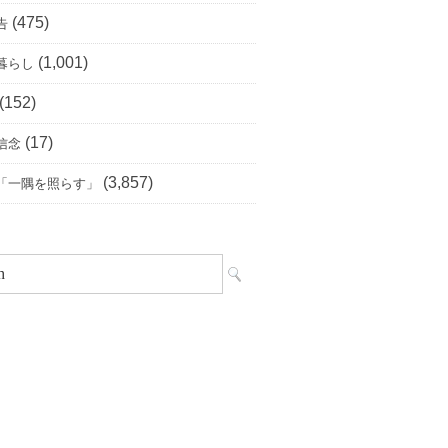
(475)
告
(1,001)
暮らし
(152)
(17)
信念
(3,857)
「一隅を照らす」