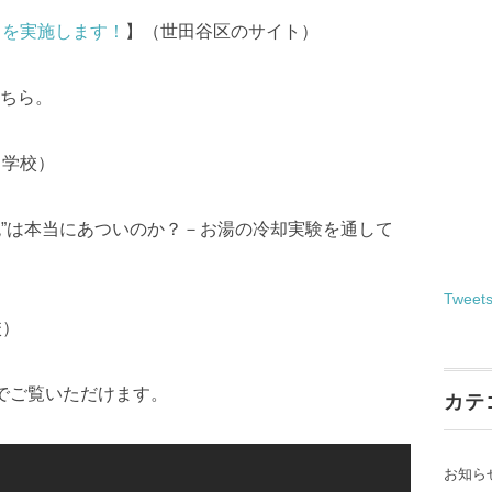
トを実施します！
】（世田谷区のサイト）
ちら。
中学校）
け砲”は本当にあついのか？－お湯の冷却実験を通して
Tweet
校）
eでご覧いただけます。
カテ
お知ら