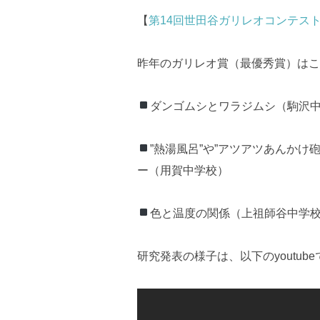
【
第14回世田谷ガリレオコンテス
昨年のガリレオ賞（最優秀賞）はこ
ダンゴムシとワラジムシ（駒沢
”熱湯風呂”や”アツアツあんか
ー（用賀中学校）
色と温度の関係（上祖師谷中学
研究発表の様子は、以下のyoutub