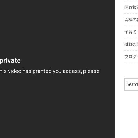
区政報
皆様の
子育て
桃野の
ブログ