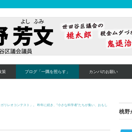
政策
ブログ「一隅を照らす」
カンパのお願い
ガリレオコンテスト」。 昨年に続き、”小さな科学者”たちが集い、おもし
桃野