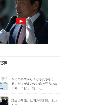
記事
水辺の事故から子どもたちを守
る。かけがえのない命を守るため
に知っておくべきこと。
議会の常識、世間の非常識。また
もや。