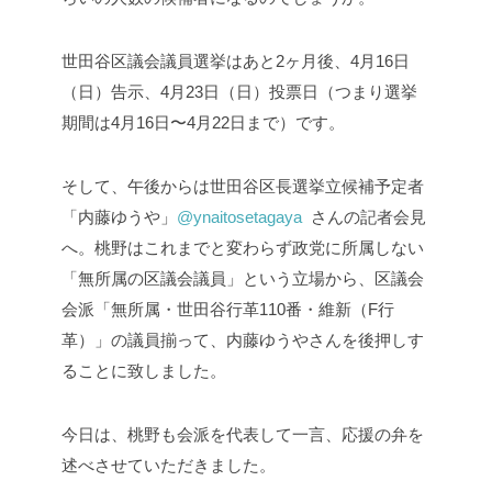
世田谷区議会議員選挙はあと2ヶ月後、4月16日
（日）告示、4月23日（日）投票日（つまり選挙
期間は4月16日〜4月22日まで）です。
そして、午後からは
世田谷区長選挙立候補予定者
「内藤ゆうや」
@ynaitosetagaya
さんの記者会見
へ。桃野はこれまでと変わらず政党に所属しない
「無所属の区議会議員」という立場から、区議会
会派「無所属・世田谷行革110番・維新（F行
革）」の議員揃って、内藤ゆうやさんを後押しす
ることに致しました。
今日は、桃野も会派を代表して一言、応援の弁を
述べさせていただきました。