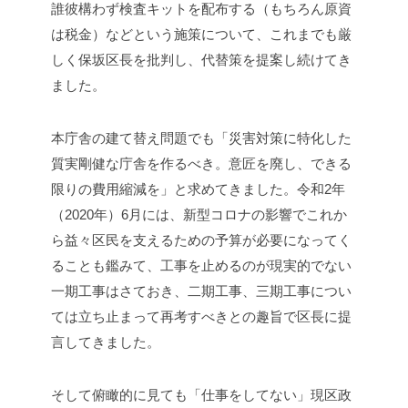
誰彼構わず検査キットを配布する（もちろん原資
は税金）などという施策について、これまでも厳
しく保坂区長を批判し、代替策を提案し続けてき
ました。
本庁舎の建て替え問題でも「災害対策に特化した
質実剛健な庁舎を作るべき。意匠を廃し、できる
限りの費用縮減を」と求めてきました。令和2年
（2020年）6月には、新型コロナの影響でこれか
ら益々区民を支えるための予算が必要になってく
ることも鑑みて、工事を止めるのが現実的でない
一期工事はさておき、二期工事、三期工事につい
ては立ち止まって再考すべきとの趣旨で区長に提
言してきました。
そして俯瞰的に見ても「仕事をしてない」現区政