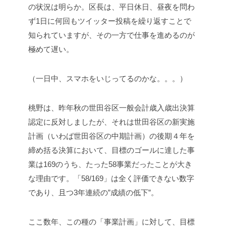
の状況は明らか。区長は、平日休日、昼夜を問わ
ず1日に何回もツイッター投稿を繰り返すことで
知られていますが、その一方で仕事を進めるのが
極めて遅い。
（一日中、スマホをいじってるのかな。。。）
桃野は、昨年秋の世田谷区一般会計歳入歳出決算
認定に反対しましたが、それは世田谷区の新実施
計画（いわば世田谷区の中期計画）の後期４年を
締め括る決算において、目標のゴールに達した事
業は
169
のうち、たった
58
事業だったことが大き
な理由です。「58/169」は全く評価できない数字
であり、且つ3年連続の”成績の低下”。
ここ数年、この種の「事業計画」に対して、目標