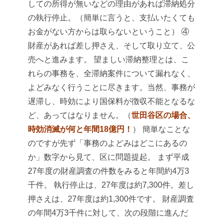
しての所得が無いなどの理由があれば滞納処分
の執行停止。（簡単に言うと、支払いたくても
お金がない方からは取らないということ）
④
財産があれば差し押さえ、そして取り立て、公
売へと進みます。
望ましい滞納整理とは、こ
れらの事務を、全滞納案件について漏れなく、
よどみなく行うことに尽きます。当然、事務が
遅滞し、時効により国保料が徴収不能となるな
ど、あってはなりません。（
世田谷区の場合、
時効消滅が何と年間18億円！
）
簡単なことな
のですが先ず「事務のよどみはどこにあるの
か」数字から見て、区に問題提起。
まず平成
27年度の財産調査の件数をみると年間約4万3
千件。
執行停止は、27年度は約7,300件。差し
押さえは、27年度は約1,300件です。
財産調査
の年間4万3千件に対して、次の段階に進んだ