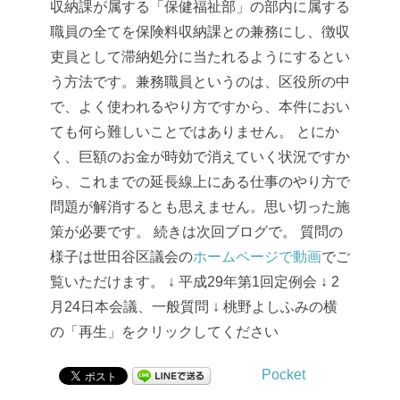
収納課が属する「保健福祉部」の部内に属する
職員の全てを保険料収納課との兼務にし、徴収
吏員として滞納処分に当たれるようにするとい
う方法です。兼務職員というのは、区役所の中
で、よく使われるやり方ですから、本件におい
ても何ら難しいことではありません。
とにか
く、巨額のお金が時効で消えていく状況ですか
ら、これまでの延長線上にある仕事のやり方で
問題が解消するとも思えません。思い切った施
策が必要です。
続きは次回ブログで。
質問の
様子は世田谷区議会の
ホームページで動画
でご
覧いただけます。
↓
平成29年第1回定例会
↓
2
月24日本会議、一般質問
↓
桃野よしふみの横
の「再生」をクリックしてください
Pocket