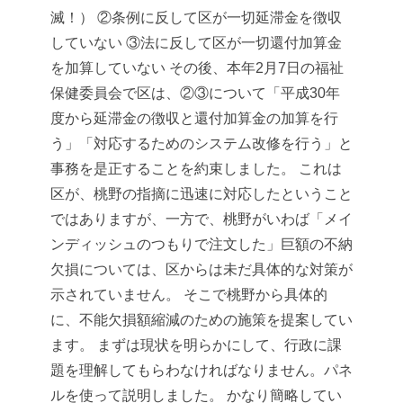
滅！）
②条例に反して区が一切延滞金を徴収
していない
③法に反して区が一切還付加算金
を加算していない
その後、本年2月7日の福祉
保健委員会で区は、②③について「平成30年
度から延滞金の徴収と還付加算金の加算を行
う」「対応するためのシステム改修を行う」と
事務を是正することを約束しました。
これは
区が、桃野の指摘に迅速に対応したということ
ではありますが、一方で、桃野がいわば「メイ
ンディッシュのつもりで注文した」巨額の不納
欠損については、区からは未だ具体的な対策が
示されていません。
そこで桃野から具体的
に、不能欠損額縮減のための施策を提案してい
ます。
まずは現状を明らかにして、行政に課
題を理解してもらわなければなりません。パネ
ルを使って説明しました。
かなり簡略してい