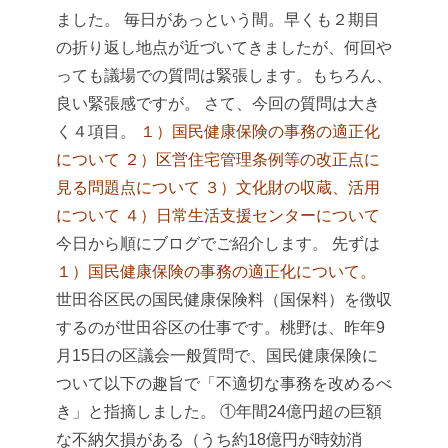
ました。
毎日があっという間。早くも２期目
の折り返し地点が近づいてきましたが、何回や
っても議場での質問は緊張します。もちろん、
良い緊張感ですが。
さて、今回の質問は大き
く４項目。
１）国民健康保険の事務の適正化
について
２）区営住宅管理条例等の改正点に
見る問題点について
３）文化財の収蔵、活用
について
４）日常生活支援センターについて
今日から順にブログでご紹介します。
先ずは
１）国民健康保険の事務の適正化について。
世田谷区民の国民健康保険料（国保料）を徴収
するのが世田谷区の仕事です。桃野は、昨年9
月15日の区議会一般質問で、国民健康保険に
ついて以下の趣旨で「不適切な事務を改めるべ
き」と指摘しました。
①年間24億円超の巨額
な不納欠損がある（うち約18億円が時効消