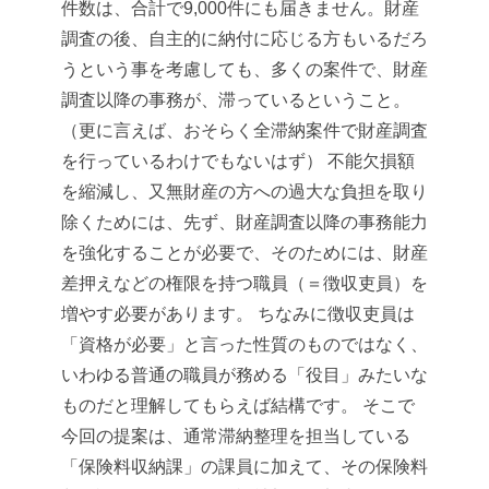
件数は、合計で9,000件にも届きません。財産
調査の後、自主的に納付に応じる方もいるだろ
うという事を考慮しても、多くの案件で、財産
調査以降の事務が、滞っているということ。
（更に言えば、おそらく全滞納案件で財産調査
を行っているわけでもないはず）
不能欠損額
を縮減し、又無財産の方への過大な負担を取り
除くためには、先ず、財産調査以降の事務能力
を強化することが必要で、そのためには、財産
差押えなどの権限を持つ職員（＝徴収吏員）を
増やす必要があります。
ちなみに徴収吏員は
「資格が必要」と言った性質のものではなく、
いわゆる普通の職員が務める「役目」みたいな
ものだと理解してもらえば結構です。
そこで
今回の提案は、通常滞納整理を担当している
「保険料収納課」の課員に加えて、その保険料