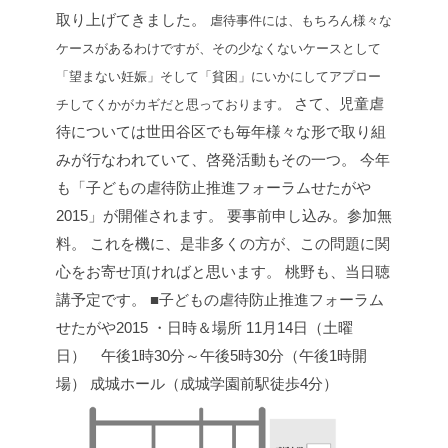
取り上げてきました。
虐待事件には、もちろん様々な
ケースがあるわけですが、その少なくないケースとして
「望まない妊娠」そして「貧困」にいかにしてアプロー
さて、児童虐
チしてくかがカギだと思っております。
待については世田谷区でも毎年様々な形で取り組
みが行なわれていて、啓発活動もその一つ。
今年
も「子どもの虐待防止推進フォーラムせたがや
2015」が開催されます。
要事前申し込み。参加無
料。
これを機に、是非多くの方が、この問題に関
心をお寄せ頂ければと思います。
桃野も、当日聴
講予定です。
■子どもの虐待防止推進フォーラム
せたがや2015
・日時＆場所
11月14日（土曜
日） 午後1時30分～午後5時30分（午後1時開
場）
成城ホール（成城学園前駅徒歩4分）