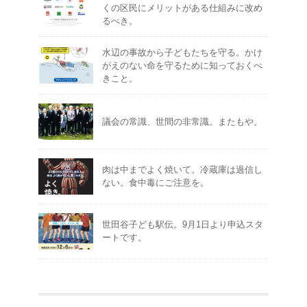
くの区民にメリットがある仕組みに改め
るべき。
水辺の事故から子どもたちを守る。かけ
がえのない命を守るために知っておくべ
きこと。
議会の常識、世間の非常識。またもや。
肉は中までよく焼いて。冷蔵庫は過信し
ない。食中毒にご注意を。
世田谷子ども駅伝。9月1日より申込スタ
ートです。