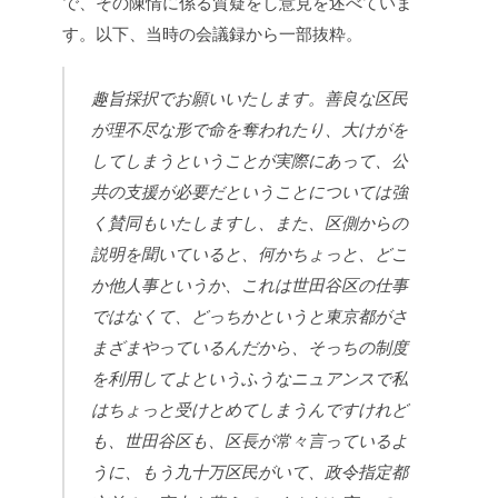
で、その陳情に係る質疑をし意見を述べていま
す。以下、当時の会議録から一部抜粋。
趣旨採択でお願いいたします。善良な区民
が理不尽な形で命を奪われたり、大けがを
してしまうということが実際にあって、公
共の支援が必要だということについては強
く賛同もいたしますし、また、区側からの
説明を聞いていると、何かちょっと、どこ
か他人事というか、これは世田谷区の仕事
ではなくて、どっちかというと東京都がさ
まざまやっているんだから、そっちの制度
を利用してよというふうなニュアンスで私
はちょっと受けとめてしまうんですけれど
も、世田谷区も、区長が常々言っているよ
うに、もう九十万区民がいて、政令指定都