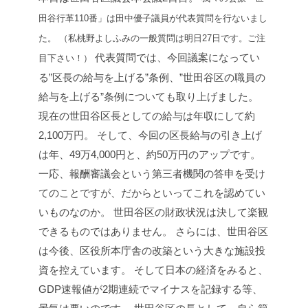
田谷行革110番」は田中優子議員が代表質問を行ないまし
た。
（私桃野よしふみの一般質問は明日27日です。ご注
代表質問では、今回議案になってい
目下さい！）
る”区長の給与を上げる”条例、”世田谷区の職員の
給与を上げる”条例についても取り上げました。
現在の世田谷区長としての給与は年収にして約
2,100万円。
そして、今回の区長給与の引き上げ
は年、49万4,000円と、約50万円のアップです。
一応、報酬審議会という第三者機関の答申を受け
てのことですが、だからといってこれを認めてい
いものなのか。
世田谷区の財政状況は決して楽観
できるものではありません。
さらには、世田谷区
は今後、区役所本庁舎の改築という大きな施設投
資を控えています。
そして日本の経済をみると、
GDP速報値が2期連続でマイナスを記録する等、