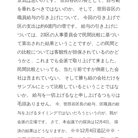
景気は悪いのです。
世田谷区の長として、自ら範
を垂れるべきではないのか。
そして、世田谷区の
職員給与の引き上げについて。
今回の引き上げで
区の支出は約6億円の増です。
給与の引き上げに
ついては、23区の人事委員会で民間比較に基づい
て算出された結果ということですが、この民間と
の比較については客観性が担保されているのかど
うかと、これまでも会派で取り上げて来ました。
民間比較といっても、当たり前ですが倒産した会
社は含まれていない。
そして勝ち組の会社だけを
サンプルにとって比較しているということではな
いか。
給与を一切上げるなと申し上げるつもりは
毛頭ありません。
今、世田谷区長の給与、区職員の給
与を上げるタイミングではないだろうというのが、我が
会派の立場です。
さて、本会議での採決は12月4日。
採
※※12月4日追記※※
・
決の結果はどうなりますか。