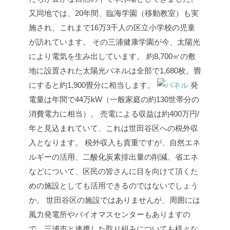
又同地では、20年間、臨海学園（移動教室）も実
施され、これまで16万3千人の区立小学校の児童
が訪れています。
その三浦健康学園が今、太陽光
により電気を生み出しています。
約8,700㎡の敷
地に設置された太陽光パネルは全部で1,680枚。畳
にすると約1,900畳分に相当します。
発
電量は年間で44万kW（一般家庭の約130世帯分の
消費電力に相当）。
売電による収益は約400万円/
年と見込まれていて、これは世田谷区への税外収
入となります。
税外収入も貴重ですが、自然エネ
ルギーの活用、二酸化炭素排出量の削減、省エネ
などについて、区民の皆さんに目を向けて頂くた
めの施設としても活用できるのではないでしょう
か。
世田谷区の施設ではありませんが、周囲には
風力発電所やバイオマスセンターもありますの
で、三浦市と連携した取り組みについても様々な