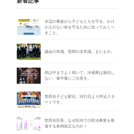
新着記事
水辺の事故から子どもたちを守る。かけ
がえのない命を守るために知っておくべ
きこと。
議会の常識、世間の非常識。またもや。
肉は中までよく焼いて。冷蔵庫は過信し
ない。食中毒にご注意を。
世田谷子ども駅伝。9月1日より申込スタ
ートです。
世田谷区長、なぜ区内での民泊事業を推
進する条例改正なのか！