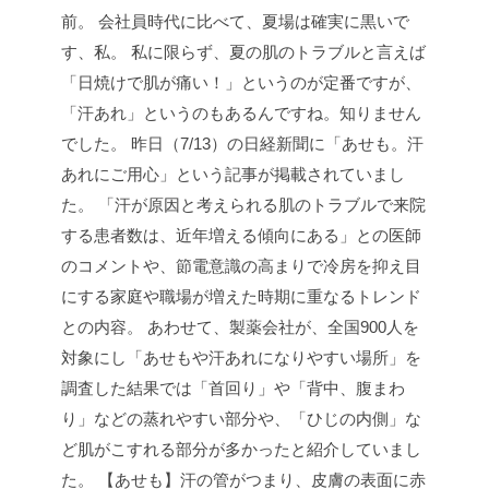
前。
会社員時代に比べて、夏場は確実に黒いで
す、私。
私に限らず、夏の肌のトラブルと言えば
「日焼けで肌が痛い！」というのが定番ですが、
「汗あれ」というのもあるんですね。知りません
でした。
昨日（7/13）の日経新聞に「あせも。汗
あれにご用心」という記事が掲載されていまし
た。
「汗が原因と考えられる肌のトラブルで来院
する患者数は、近年増える傾向にある」との医師
のコメントや、節電意識の高まりで冷房を抑え目
にする家庭や職場が増えた時期に重なるトレンド
との内容。
あわせて、製薬会社が、全国900人を
対象にし「あせもや汗あれになりやすい場所」を
調査した結果では「首回り」や「背中、腹まわ
り」などの蒸れやすい部分や、「ひじの内側」な
ど肌がこすれる部分が多かったと紹介していまし
た。
【あせも】汗の管がつまり、皮膚の表面に赤