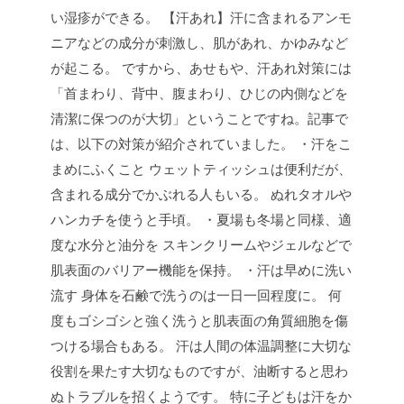
い湿疹ができる。
【汗あれ】汗に含まれるアンモ
ニアなどの成分が刺激し、肌があれ、かゆみなど
が起こる。
ですから、あせもや、汗あれ対策には
「首まわり、背中、腹まわり、ひじの内側などを
清潔に保つのが大切」ということですね。記事で
は、以下の対策が紹介されていました。
・汗をこ
まめにふくこと
ウェットティッシュは便利だが、
含まれる成分でかぶれる人もいる。
ぬれタオルや
ハンカチを使うと手頃。
・夏場も冬場と同様、適
度な水分と油分を
スキンクリームやジェルなどで
肌表面のバリアー機能を保持。
・汗は早めに洗い
流す
身体を石鹸で洗うのは一日一回程度に。
何
度もゴシゴシと強く洗うと肌表面の角質細胞を傷
つける場合もある。
汗は人間の体温調整に大切な
役割を果たす大切なものですが、油断すると思わ
ぬトラブルを招くようです。
特に子どもは汗をか