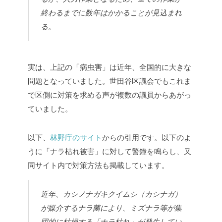
終わるまでに数年はかかることが見込まれ
る。
実は、上記の「病虫害」は近年、全国的に大きな
問題となっていました。世田谷区議会でもこれま
で区側に対策を求める声が複数の議員からあがっ
ていました。
以下、
林野庁のサイト
からの引用です。以下のよ
うに「ナラ枯れ被害」に対して警鐘を鳴らし、又
同サイト内で対策方法も掲載しています。
近年、カシノナガキクイムシ（カシナガ）
が媒介するナラ菌により、ミズナラ等が集
団的に枯損する「ナラ枯れ」が発生してい