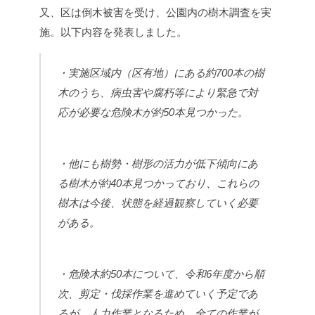
又、区は倒木被害を受け、公園内の樹木調査を実
施。以下内容を発表しました。
・実施区域内（区有地）にある約700本の樹
木のうち、病虫害や腐朽等により緊急で対
応が必要な危険木が約50本見つかった。
・他にも樹勢・樹形の活力が低下傾向にあ
る樹木が約40本見つかっており、これらの
樹木は今後、状態を経過観察していく必要
がある。
・危険木約50本について、令和6年度から順
次、剪定・伐採作業を進めていく予定であ
るが、人力作業となるため、全ての作業が