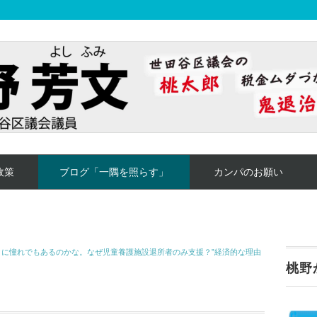
政策
ブログ「一隅を照らす」
カンパのお願い
クに憧れでもあるのかな。なぜ児童養護施設退所者のみ支援？”経済的な理由
。
桃野