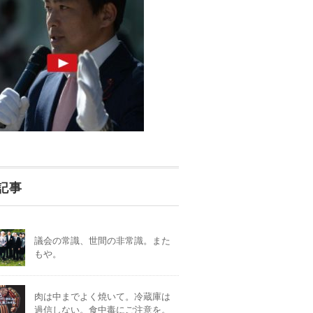
記事
議会の常識、世間の非常識。また
もや。
肉は中までよく焼いて。冷蔵庫は
過信しない。食中毒にご注意を。