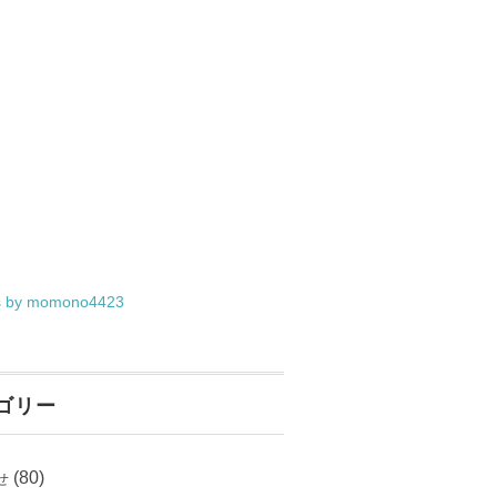
s by momono4423
ゴリー
(80)
せ