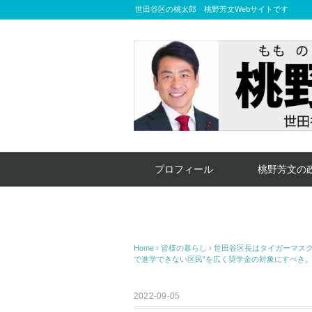
世田谷区の桃太郎 桃野芳文Webサイトです
プロフィール
桃野芳文の
Home
›
皆様の暮らし
›
世田谷区長はタイガーマス
で進学できない区民”を広く奨学金の対象にすべき
2022-09-05