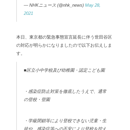
— NHKニュース (@nhk_news)
May 28,
2021
本日、東京都の緊急事態宣言延長に伴う世田谷区
の対応が明らかになりましたので以下お伝えしま
す。
■区立小中学校及び幼稚園・認定こども園
・感染症防止対策を徹底したうえで、通常
の登校・登園
・学級閉鎖等により登校できない児童・生
徒や、感染症等への不安により登校を控え