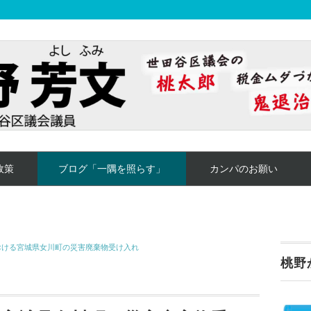
政策
ブログ「一隅を照らす」
カンパのお願い
おける宮城県女川町の災害廃棄物受け入れ
桃野