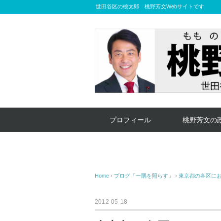
世田谷区の桃太郎 桃野芳文Webサイトです
プロフィール
桃野芳文の
Home
›
ブログ「一隅を照らす」
›
東京都の各区に
2012-05-18