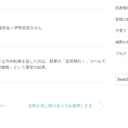
区政報
皆様の
政報告会＋伊勢谷友介さん
子育て
桃野の
ブログ
きな方向転換を促したのは、群衆の「安倍帰れ！」コールで
党惨敗」という選挙の結果。
の一
住民が共に助け合う力を後押しする