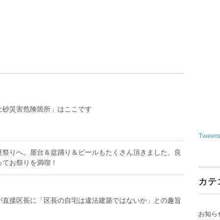
土砂災害危険箇所」はここです
Tweet
夏祭りへ。屋台＆盆踊り＆ビールもたくさん頂きました。良
ってお祭りを満喫！
カテ
が直接区長に「区長の自宅は違法建築ではないか」との趣旨
お知ら