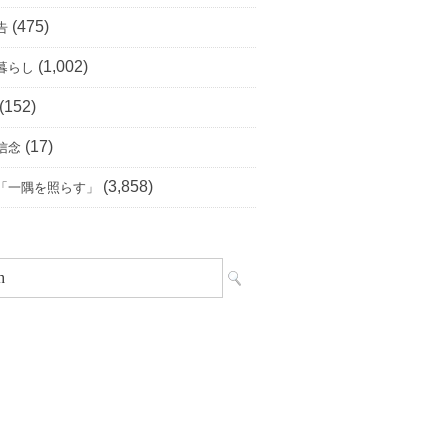
(475)
告
(1,002)
暮らし
(152)
(17)
信念
(3,858)
「一隅を照らす」