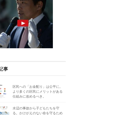
記事
区民への「お金配り」は公平に。
より多くの区民にメリットがある
仕組みに改めるべき。
水辺の事故から子どもたちを守
る。かけがえのない命を守るため