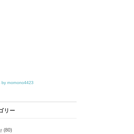
s by momono4423
ゴリー
(80)
せ