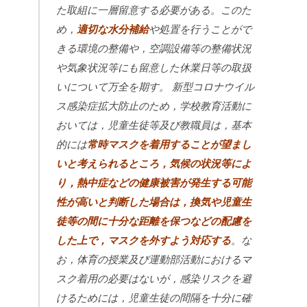
た取組に一層留意する必要がある。このた
め，
適切な水分補給
や処置を行うことがで
きる環境の整備や，空調設備等の整備状況
や気象状況等にも留意した休業日等の取扱
いについて万全を期す。
新型コロナウイル
ス感染症拡大防止のため，学校教育活動に
おいては，児童生徒等及び教職員は，基本
的には
常時マスクを着用することが望まし
いと考えられるところ，気候の状況等によ
り，熱中症などの健康被害が発生する可能
性が高いと判断した場合は，換気や児童生
徒等の間に十分な距離を保つなどの配慮を
した上で，マスクを外すよう対応する
。な
お，体育の授業及び運動部活動におけるマ
スク着用の必要はないが，感染リスクを避
けるためには，児童生徒の間隔を十分に確