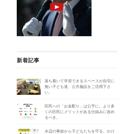
新着記事
落ち着いて学習できるスペースが自宅に
無い子ども達、公共施設をご活用下さ
い。
区民への「お金配り」は公平に。より多
くの区民にメリットがある仕組みに改め
るべき。
水辺の事故から子どもたちを守る。かけ