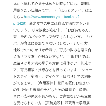
児から離れて心身を休めたい時などにも、是非活
用頂きたい仕組みです。
（「ほっとステイ」はこ
ちら→
http://www.momono-yoshifumi.net/?
p=1428
）
新米ママの中には育児で悩む方もいる
でしょう。
核家族化が進む中、「おばあちゃん」
等、身内のバックアップが受けられない方。
「パ
パ」が育児に参加できない（しない）という方。
地域でのつながりが希薄で、育児の悩みを語り合
える「ママ友」が居ない方など。
世田谷区では、
産後４か月未満の母子を対象に母体ケア、乳児ケ
ア、育児相談・指導などを行っています。
ショー
トステイ（宿泊）、デイケア（日帰り）での利用
ができます。
【利用要件】
世田谷区にお住まい
の生後4か月未満の子どもとその母親で、産後に
育児不安や体調不良があり、ご家族などから支援
を受けられない方
【実施施設】
武蔵野大学附属