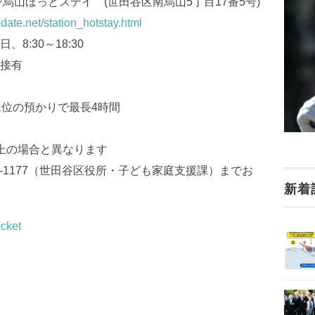
山ほっとステイ (世田谷区南烏山5丁目17番5号)
date.net/station_hotstay.html
:30～18:30
接有
単位の預かりで最長4時間
上の場合と異なります
2-1177（世田谷区役所・子ども家庭支援課）までお
新着
cket