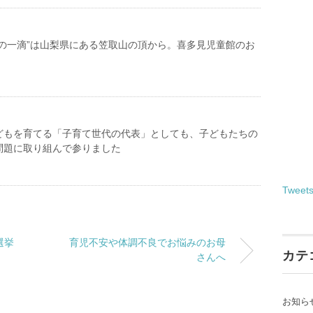
初の一滴”は山梨県にある笠取山の頂から。喜多見児童館のお
どもを育てる「子育て世代の代表」としても、子どもたちの
問題に取り組んで参りました
Tweet
選挙
育児不安や体調不良でお悩みのお母
カテ
さんへ
お知ら