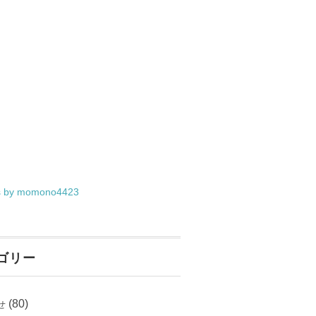
s by momono4423
ゴリー
(80)
せ