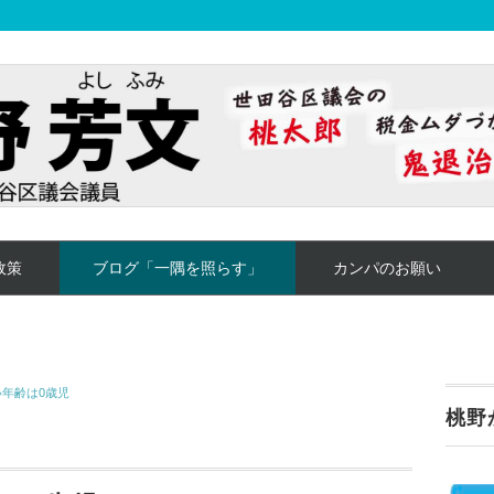
政策
ブログ「一隅を照らす」
カンパのお願い
年齢は0歳児
桃野