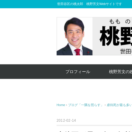
世田谷区の桃太郎 桃野芳文Webサイトです
プロフィール
桃野芳文の
Home
›
ブログ「一隅を照らす」
›
虐待死が最も多い
2012-02-14