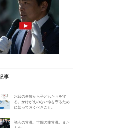
記事
水辺の事故から子どもたちを守
る。かけがえのない命を守るため
に知っておくべきこと。
議会の常識、世間の非常識。また
もや。