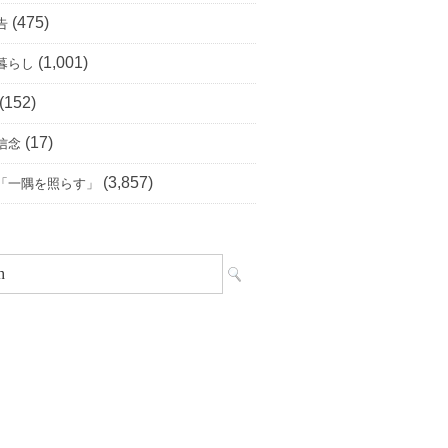
(475)
告
(1,001)
暮らし
(152)
(17)
信念
(3,857)
「一隅を照らす」