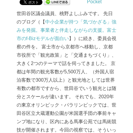
Pocket
世田谷区議会議員、桃野よしふみです。
先日
のブログ（【
中小企業が持つ「気づかざる」強
みを発掘。事業者と伴走しながらの支援。富士
市のf-Bizモデルが面白い
】）に続き、委員会視
察の件を。
富士市から京都市へ移動し、京都
市役所で「観光政策」と「交通まちづくり」、
大きく2つのテーマで話を伺ってきました。
京
都は年間の観光客数が5,500万人、（外国人宿
泊客数で300万人以上）と観光地としては世界
有数の都市ですから、世田谷でいう観光とは随
分とスケールが違います。
それでも、2020年
の東京オリンピック・パラリンピックでは、世
田谷区立大蔵運動公園が米国選手団の事前キャ
ンプ地になり、区内にある馬事公苑では馬術競
技が開催されます。今回の視察では、そういっ