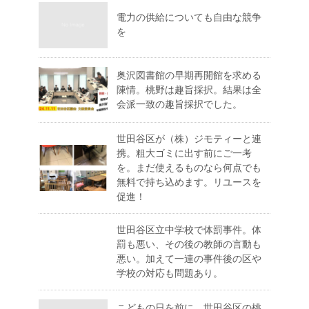
電力の供給についても自由な競争
を
奥沢図書館の早期再開館を求める
陳情。桃野は趣旨採択。結果は全
会派一致の趣旨採択でした。
世田谷区が（株）ジモティーと連
携。粗大ゴミに出す前にご一考
を。まだ使えるものなら何点でも
無料で持ち込めます。リユースを
促進！
世田谷区立中学校で体罰事件。体
罰も悪い、その後の教師の言動も
悪い。加えて一連の事件後の区や
学校の対応も問題あり。
こどもの日を前に。世田谷区の桃