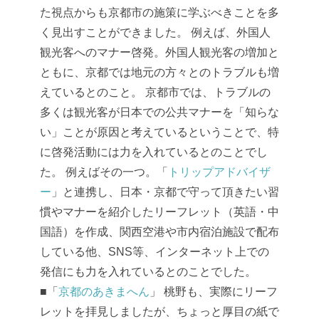
た視点からも京都市の施策に学ぶべきことを多
く見出すことができました。
例えば、外国人
観光客へのマナー啓発。外国人観光客の増加と
ともに、京都では地元の方々とのトラブルも増
えているとのこと。
京都市では、トラブルの
多くは観光客が日本での公共マナーを「知らな
い」ことが原因と考えているということで、特
に啓発活動には力を入れているとのことでし
た。
例えばその一つ。「
トリップアドバイザ
ー
」と連携し、日本・京都で守って頂きたい習
慣やマナーを紹介したリーフレット（英語・中
国語）を作成、関西空港や市内宿泊施設で配布
している他、SNS等、インターネット上での
発信にも力を入れているとのことでした。
■「
京都のあきまへん
」
桃野も、実際にリーフ
レットを拝見しましたが、ちょっと厚目の紙で