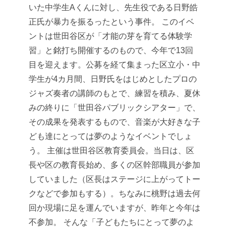
いた中学生Aくんに対し、先生役である日野皓
正氏が暴力を振るったという事件。
このイベ
ントは世田谷区が「才能の芽を育てる体験学
習」と銘打ち開催するのもので、今年で13回
目を迎えます。公募を経て集まった区立小・中
学生が4カ月間、日野氏をはじめとしたプロの
ジャズ奏者の講師のもとで、練習を積み、夏休
みの終りに「世田谷パブリックシアター」で、
その成果を発表するもので、音楽が大好きな子
ども達にとっては夢のようなイベントでしょ
う。
主催は世田谷区教育委員会。当日は、区
長や区の教育長始め、多くの区幹部職員が参加
していました（区長はステージに上がってトー
クなどで参加もする）。ちなみに桃野は過去何
回か現場に足を運んでいますが、昨年と今年は
不参加。
そんな「子どもたちにとって夢のよ