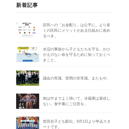
新着記事
区民への「お金配り」は公平に。より多
くの区民にメリットがある仕組みに改め
るべき。
水辺の事故から子どもたちを守る。かけ
がえのない命を守るために知っておくべ
きこと。
議会の常識、世間の非常識。またもや。
肉は中までよく焼いて。冷蔵庫は過信し
ない。食中毒にご注意を。
世田谷子ども駅伝。9月1日より申込スタ
ートです。