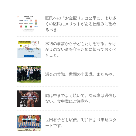
区民への「お金配り」は公平に。より多
くの区民にメリットがある仕組みに改め
るべき。
水辺の事故から子どもたちを守る。かけ
がえのない命を守るために知っておくべ
きこと。
議会の常識、世間の非常識。またもや。
肉は中までよく焼いて。冷蔵庫は過信し
ない。食中毒にご注意を。
世田谷子ども駅伝。9月1日より申込スタ
ートです。