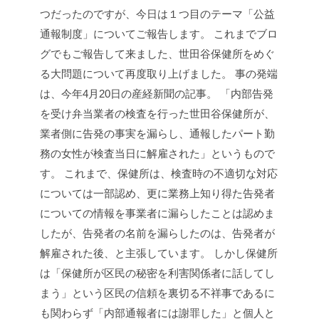
つだったのですが、今日は１つ目のテーマ「公益
通報制度」についてご報告します。
これまでブロ
グでもご報告して来ました、世田谷保健所をめぐ
る大問題について再度取り上げました。
事の発端
は、今年4月20日の産経新聞の記事。
「内部告発
を受け弁当業者の検査を行った世田谷保健所が、
業者側に告発の事実を漏らし、通報したパート勤
務の女性が検査当日に解雇された」というもので
す。
これまで、保健所は、検査時の不適切な対応
については一部認め、更に業務上知り得た告発者
についての情報を事業者に漏らしたことは認めま
したが、告発者の名前を漏らしたのは、告発者が
解雇された後、と主張しています。
しかし保健所
は「保健所が区民の秘密を利害関係者に話してし
まう」という区民の信頼を裏切る不祥事であるに
も関わらず「内部通報者には謝罪した」と個人と