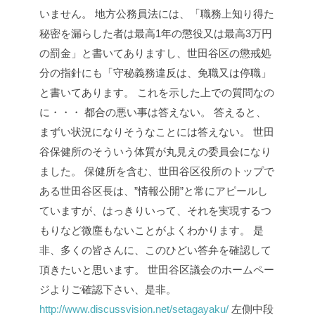
いません。
地方公務員法には、「職務上知り得た
秘密を漏らした者は最高1年の懲役又は最高3万円
の罰金」と書いてありますし、世田谷区の懲戒処
分の指針にも「守秘義務違反は、免職又は停職」
と書いてあります。
これを示した上での質問なの
に・・・
都合の悪い事は答えない。
答えると、
まずい状況になりそうなことには答えない。
世田
谷保健所のそういう体質が丸見えの委員会になり
ました。
保健所を含む、世田谷区役所のトップで
ある世田谷区長は、”情報公開”と常にアピールし
ていますが、はっきりいって、それを実現するつ
もりなど微塵もないことがよくわかります。
是
非、多くの皆さんに、このひどい答弁を確認して
頂きたいと思います。
世田谷区議会のホームペー
ジよりご確認下さい、是非。
http://www.discussvision.net/setagayaku/
左側中段