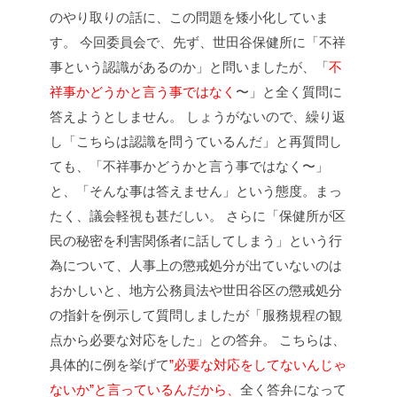
のやり取りの話に、この問題を矮小化していま
す。
今回委員会で、先ず、世田谷保健所に「不祥
事という認識があるのか」と問いましたが、「
不
祥事かどうかと言う事ではなく
〜」と全く質問に
答えようとしません。
しょうがないので、繰り返
し「こちらは認識を問うているんだ」と再質問し
ても、「不祥事かどうかと言う事ではなく〜」
と、「そんな事は答えません」という態度。まっ
たく、議会軽視も甚だしい。
さらに「保健所が区
民の秘密を利害関係者に話してしまう」という行
為について、人事上の懲戒処分が出ていないのは
おかしいと、地方公務員法や世田谷区の懲戒処分
の指針を例示して質問しましたが「服務規程の観
点から必要な対応をした」との答弁。
こちらは、
具体的に例を挙げて
”必要な対応をしてないんじゃ
ないか”と言っているんだから、
全く答弁になって