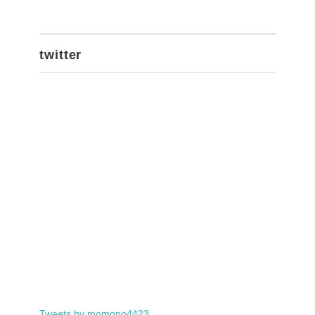
twitter
Tweets by momono4423