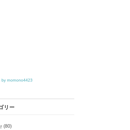
s by momono4423
ゴリー
(80)
せ