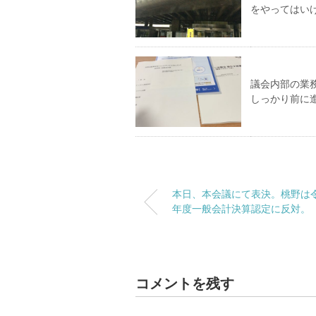
をやってはい
議会内部の業
しっかり前に
本日、本会議にて表決。桃野は
年度一般会計決算認定に反対。
コメントを残す