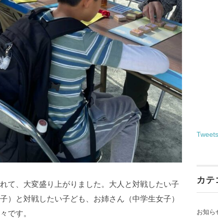
Tweet
カテ
れて、大変盛り上がりました。大人と対戦したい子
子）と対戦したい子ども、お姉さん（中学生女子）
お知ら
々です。