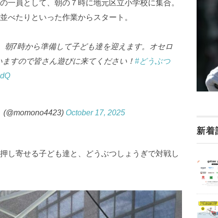
の一員として、朝の７時に地元区立小学校に集合。
並べたりといった作業からスタート。
、朝7時から準備して子ども達を迎えます。オセロ
いますので皆さん遊びに来てください！
#どうぶつ
GdQ
@momono4423)
October 17, 2025
新着
押し寄せる子ども達と、どうぶつしょうぎで対戦し