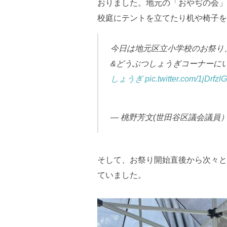
おりました。地元の「おやぢの会」
校庭にテントを立てたり机や椅子を
今日は地元区立小学校のお祭り
&どうぶつしょうぎコーナーに
しょうぎ
pic.twitter.com/1jDrfzl
— 桃野芳文(世田谷区議会議員） (
そして、お祭り開始直後から次々と
ていました。