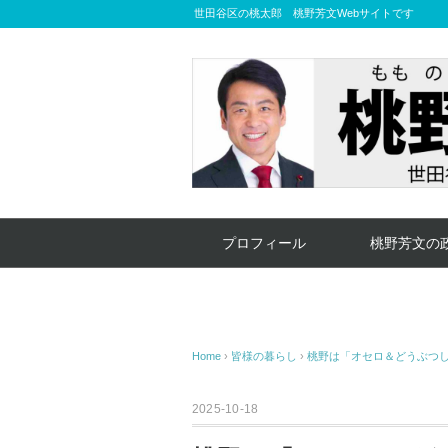
世田谷区の桃太郎 桃野芳文Webサイトです
プロフィール
桃野芳文の
Home
›
皆様の暮らし
›
桃野は「オセロ＆どうぶつ
2025-10-18