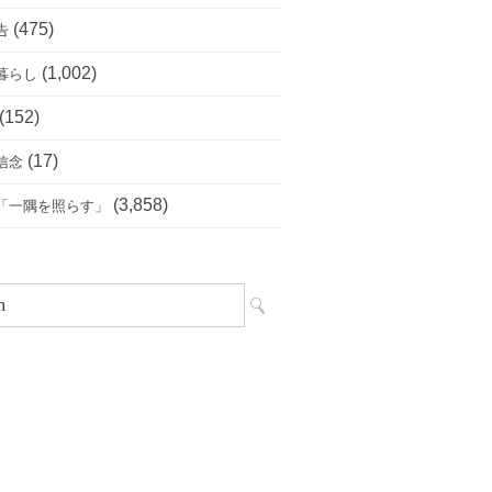
(475)
告
(1,002)
暮らし
(152)
(17)
信念
(3,858)
「一隅を照らす」