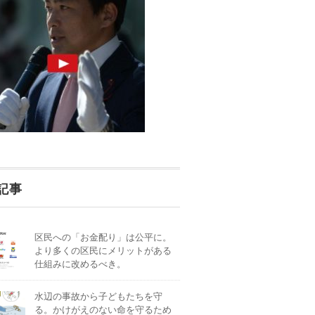
記事
区民への「お金配り」は公平に。
より多くの区民にメリットがある
仕組みに改めるべき。
水辺の事故から子どもたちを守
る。かけがえのない命を守るため