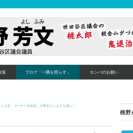
政策
ブログ「一隅を照らす」
カンパのお願い
しょうぎ」コーナーを担当。小学生といえども強い！
桃野