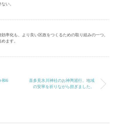
けない。
務効率化も、より良い区政をつくるための取り組みの一つ。
進めます。
令和6
喜多見氷川神社のお神輿巡行。地域
の安寧を祈りながら担ぎました。