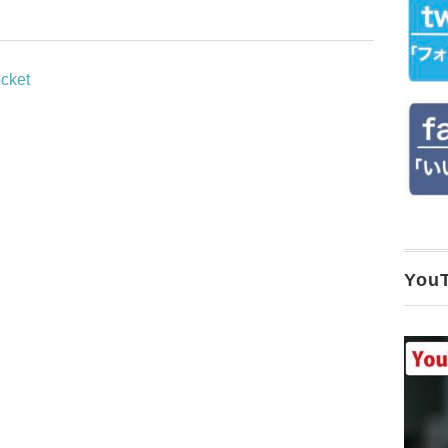
cket
Yo