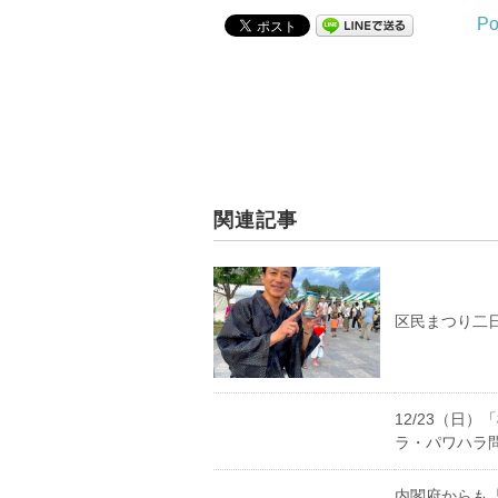
Po
関連記事
区民まつり二
12/23（日
ラ・パワハラ
内閣府からも