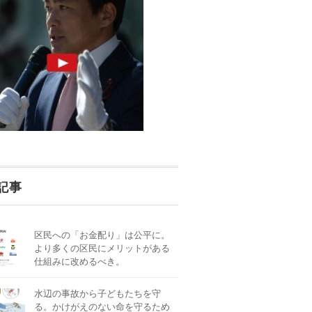
記事
区民への「お金配り」は公平に。
より多くの区民にメリットがある
仕組みに改めるべき。
水辺の事故から子どもたちを守
る。かけがえのない命を守るため