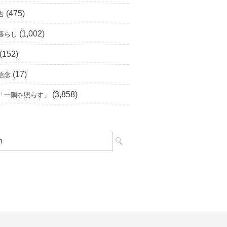
(475)
告
(1,002)
暮らし
(152)
(17)
信念
(3,858)
「一隅を照らす」