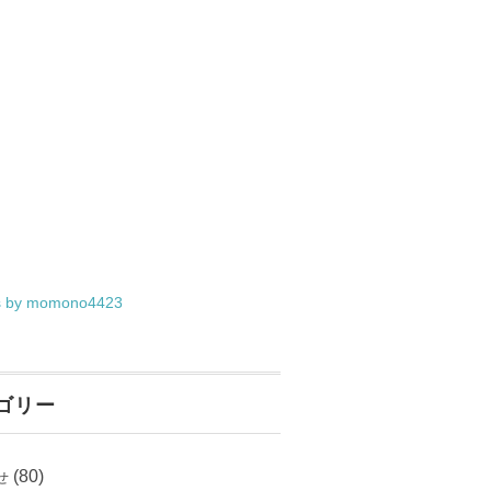
s by momono4423
ゴリー
(80)
せ