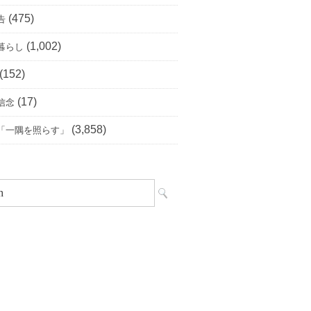
(475)
告
(1,002)
暮らし
(152)
(17)
信念
(3,858)
「一隅を照らす」