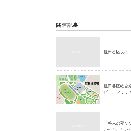
関連記事
世田谷区長の
世田谷区総合運
ビー、フラッ
「将来の夢が
かった、とい