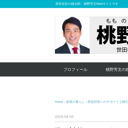
世田谷区の桃太郎 桃野芳文Webサイトです
プロフィール
桃野芳文の
Home
›
皆様の暮らし
›
防犯対策へのサポート上限4
2026-04-05