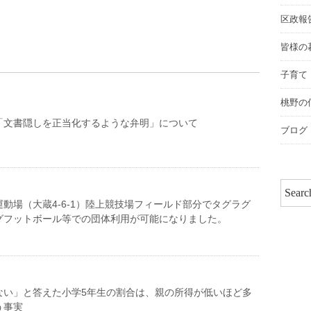
区政報
皆様の
子育て
桃野の
「文書隠しを正当化するような弁明」について
ブログ
動場（大蔵4-6-1）陸上競技場フィールド部分でタグラグ
グフットボール等での団体利用が可能になりました。
ない」と答えた小学5年生の割合は、親の所得が低いほど多
う事実