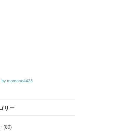
s by momono4423
ゴリー
(80)
せ