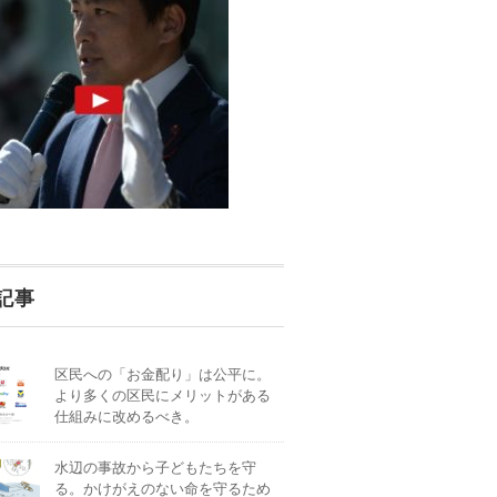
記事
区民への「お金配り」は公平に。
より多くの区民にメリットがある
仕組みに改めるべき。
水辺の事故から子どもたちを守
る。かけがえのない命を守るため