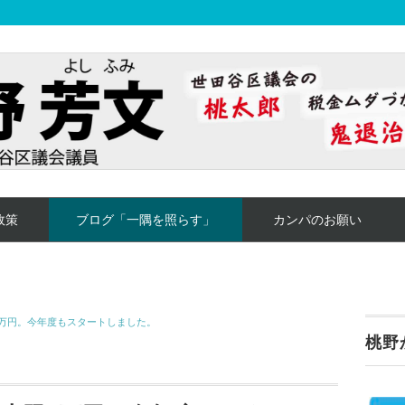
政策
ブログ「一隅を照らす」
カンパのお願い
万円。今年度もスタートしました。
桃野