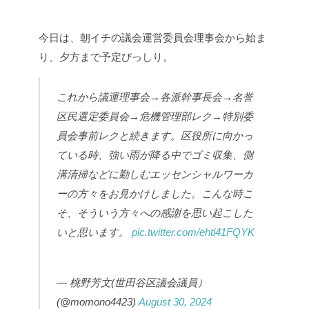
今日は、朝イチの議会運営委員会理事会から始ま
り、夕方まで予定びっしり。
これから議運理事会→各派幹事長会→名誉
区民選定委員会→危機管理部レク→特別委
員会事前レクと続きます。区役所に向かっ
ている時、強い雨が降る中でゴミ収集、側
溝清掃などに勤しむエッセンシャルワーカ
ーの方々をお見かけしました。こんな時こ
そ、そういう方々への感謝を思い起こした
いと思います。
pic.twitter.com/ehtl41FQYK
— 桃野芳文(世田谷区議会議員）
(@momono4423)
August 30, 2024