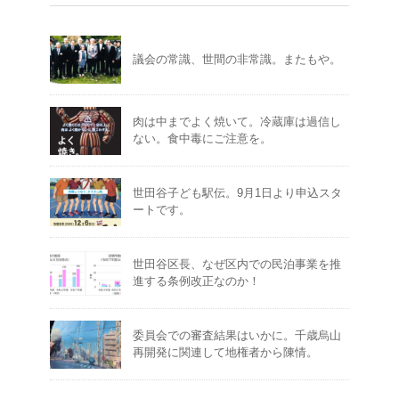
議会の常識、世間の非常識。またもや。
肉は中までよく焼いて。冷蔵庫は過信し
ない。食中毒にご注意を。
世田谷子ども駅伝。9月1日より申込スタ
ートです。
世田谷区長、なぜ区内での民泊事業を推
進する条例改正なのか！
委員会での審査結果はいかに。千歳烏山
再開発に関連して地権者から陳情。