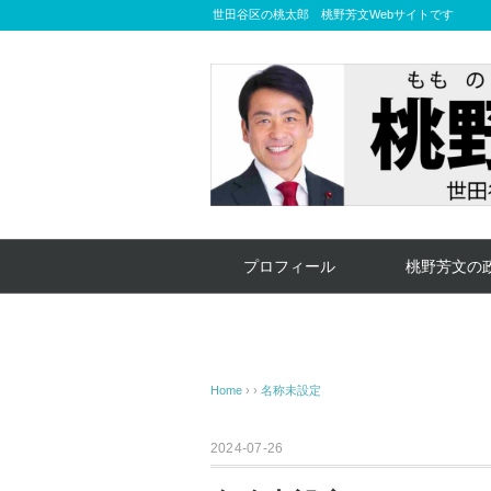
世田谷区の桃太郎 桃野芳文Webサイトです
プロフィール
桃野芳文の
Home
› ›
名称未設定
2024-07-26