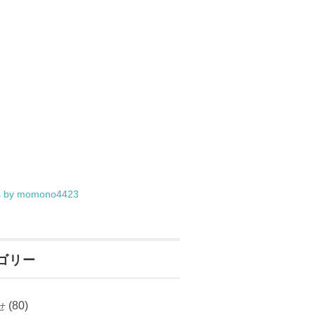
s by momono4423
ゴリー
(80)
せ