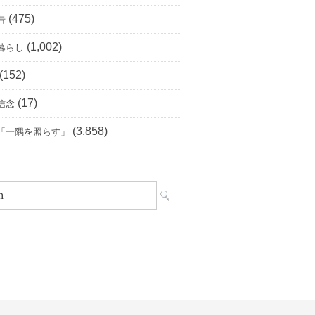
(475)
告
(1,002)
暮らし
(152)
(17)
信念
(3,858)
「一隅を照らす」