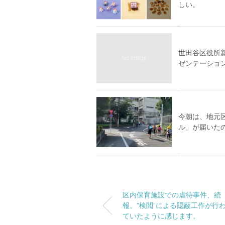
しい。
世田谷区役所
ゼンテーショ
今朝は、地元
ル」が届いた
区内保育施設での虐待事件、続
報。”検閲”による隠蔽工作が行
ていたように感じます。