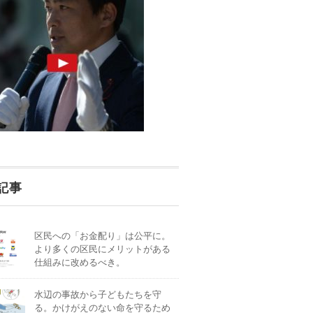
記事
区民への「お金配り」は公平に。
より多くの区民にメリットがある
仕組みに改めるべき。
水辺の事故から子どもたちを守
る。かけがえのない命を守るため