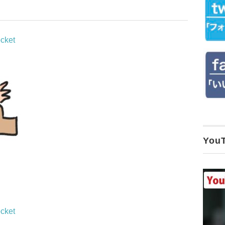
cket
Yo
cket