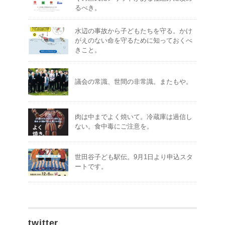
るべき。
水辺の事故から子どもたちを守る。かけ
がえのない命を守るために知っておくべ
きこと。
議会の常識、世間の非常識。またもや。
肉は中までよく焼いて。冷蔵庫は過信し
ない。食中毒にご注意を。
世田谷子ども駅伝。9月1日より申込スタ
ートです。
twitter