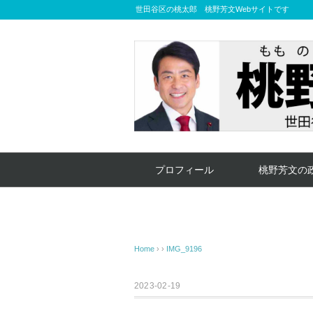
世田谷区の桃太郎 桃野芳文Webサイトです
プロフィール
桃野芳文の
Home
› ›
IMG_9196
2023-02-19