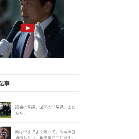
記事
議会の常識、世間の非常識。また
もや。
肉は中までよく焼いて。冷蔵庫は
過信しない。食中毒にご注意を。