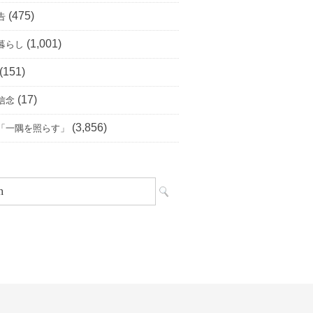
(475)
告
(1,001)
暮らし
(151)
(17)
信念
(3,856)
「一隅を照らす」