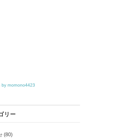
s by momono4423
ゴリー
(80)
せ