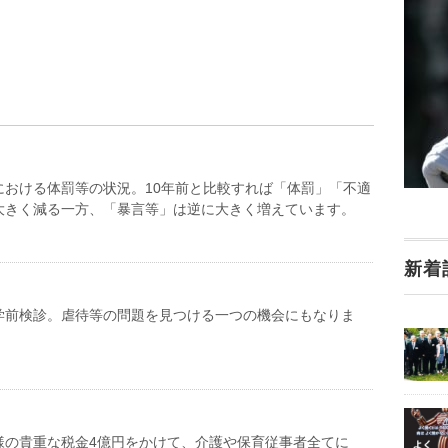
における体罰等の状況。10年前と比較すれば「体罰」「不適
大きく減る一方、「暴言等」は逆に大きく増えています。
新着
学前検診。虐待等の問題を見つける一つの機会にもなりま
様の貴重な税金4億円をかけて、介護や保育従事者全てに