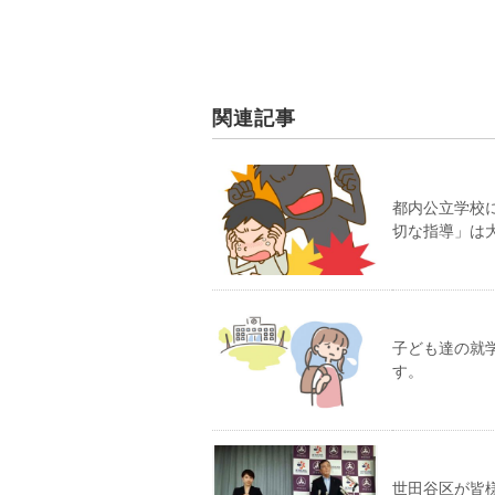
関連記事
都内公立学校
切な指導」は
子ども達の就
す。
世田谷区が皆