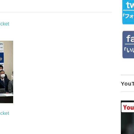
cket
Yo
cket