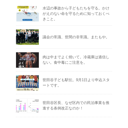
水辺の事故から子どもたちを守る。かけ
がえのない命を守るために知っておくべ
きこと。
議会の常識、世間の非常識。またもや。
肉は中までよく焼いて。冷蔵庫は過信し
ない。食中毒にご注意を。
世田谷子ども駅伝。9月1日より申込スタ
ートです。
世田谷区長、なぜ区内での民泊事業を推
進する条例改正なのか！