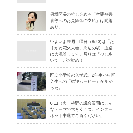
保坂区長の推し進める「空襲被害
者等へのお見舞金の支給」は問題
あり。
いよいよ来週土曜日（8/20)は「た
まがわ花火大会」周辺の駅、道路
は大混雑します。帰りは「少し歩
いて」がお勧め！
区立小学校の入学式。2年生から新
入生への「歓迎ムービー」が良か
った。
6/11（火）桃野の議会質問はこん
なテーマで大きく４つ。インター
ネット中継でご覧ください。