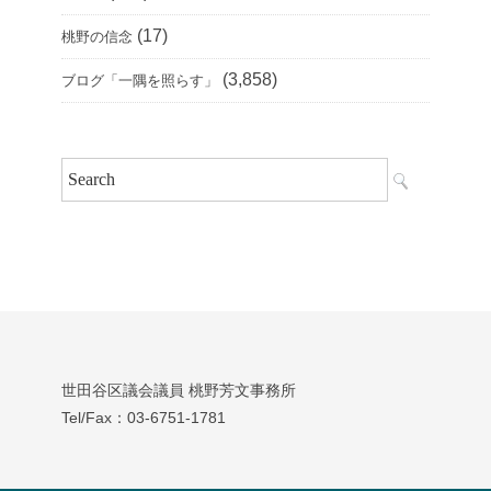
(17)
桃野の信念
(3,858)
ブログ「一隅を照らす」
世田谷区議会議員 桃野芳文事務所
Tel/Fax：03‐6751‐1781