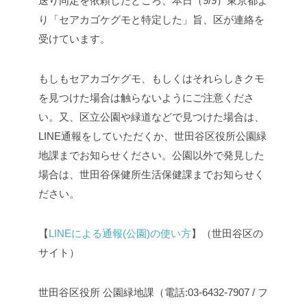
送り同定を依頼したところ、本日（9/9）東京都よ
り「セアカゴケグモと特定した」旨、区が連絡を
受けています。
もしもセアカゴケグモ、もしくはそれらしきクモ
を見つけた場合は触らないようにご注意くださ
い。又、区立公園や緑道などで見つけた場合は、
LINE
通報をしていただくか、世田谷区役所公園緑
地課までお知らせください。公園以外で発見した
場合は、世田谷保健所生活保健課までお知らせく
ださい。
【
LINE
による通報
(
公園
)
の使い方
】（世田谷区の
サイト）
世田谷区役所 公園緑地課（
電話:03-6432-7907 / フ