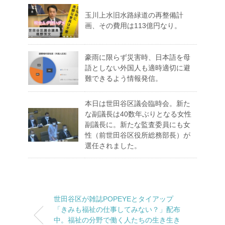
玉川上水旧水路緑道の再整備計
画、その費用は113億円なり。
豪雨に限らず災害時、日本語を母
語としない外国人も適時適切に避
難できるよう情報発信。
本日は世田谷区議会臨時会。新た
な副議長は40数年ぶりとなる女性
副議長に。新たな監査委員にも女
性（前世田谷区役所総務部長）が
選任されました。
世田谷区が雑誌POPEYEとタイアップ
「きみも福祉の仕事してみない？」配布
中。福祉の分野で働く人たちの生き生き