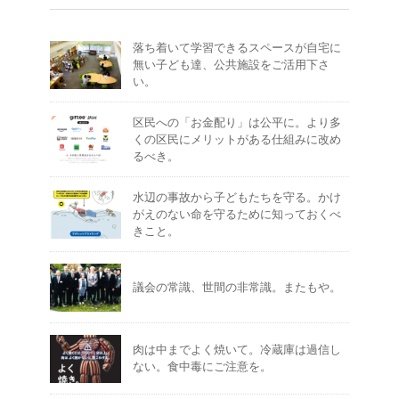
落ち着いて学習できるスペースが自宅に
無い子ども達、公共施設をご活用下さ
い。
区民への「お金配り」は公平に。より多
くの区民にメリットがある仕組みに改め
るべき。
水辺の事故から子どもたちを守る。かけ
がえのない命を守るために知っておくべ
きこと。
議会の常識、世間の非常識。またもや。
肉は中までよく焼いて。冷蔵庫は過信し
ない。食中毒にご注意を。