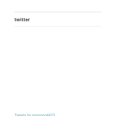
twitter
Tweets by momono4423