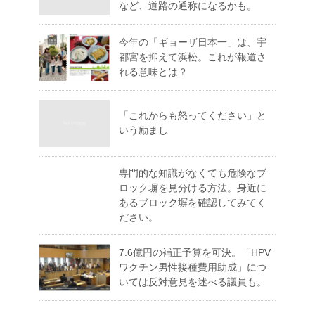
など、道路の通称になるかも。
今年の「ギョーザ日本一」は、宇
都宮を抑えて浜松。これが報道さ
れる意味とは？
「これからも怒ってください」と
いう励まし
専門的な知識がなくても危険なブ
ロック塀を見分ける方法。身近に
あるブロック塀を確認してみてく
ださい。
7.6億円の補正予算を可決。「HPV
ワクチン男性接種費用助成」につ
いては反対意見を述べる議員も。