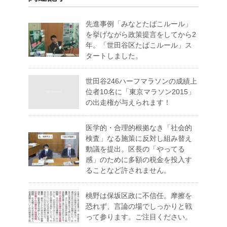
先進事例「みなとたばこルール」
を挙げながら政策提言をしてから2
年。「世田谷区たばこルール」ス
タートしました。
世田谷246ハーフマラソンの成績上
位者10名に「東京マラソン2015」
の出走権が与えられます！
医学的・合理的根拠なき「社会的
検査」なる施策に反対し組み替え
動議を提出。区長の「やってる
感」のために多額の税金を投入す
ることなど許されません。
桃野は保坂区政に不信任。摩擦を
恐れず、言論の場でしっかりと戦
って参ります。ご注目ください。