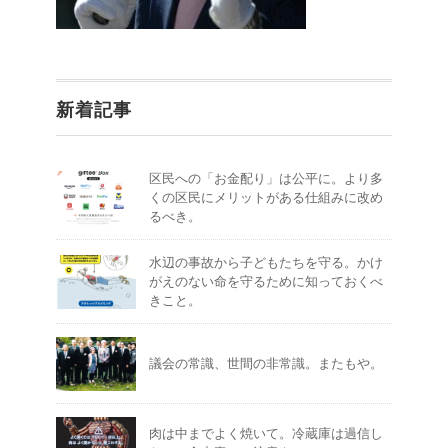
新着記事
区民への「お金配り」は公平に。より多
くの区民にメリットがある仕組みに改め
るべき。
水辺の事故から子どもたちを守る。かけ
がえのない命を守るために知っておくべ
きこと。
議会の常識、世間の非常識。またもや。
肉は中までよく焼いて。冷蔵庫は過信し