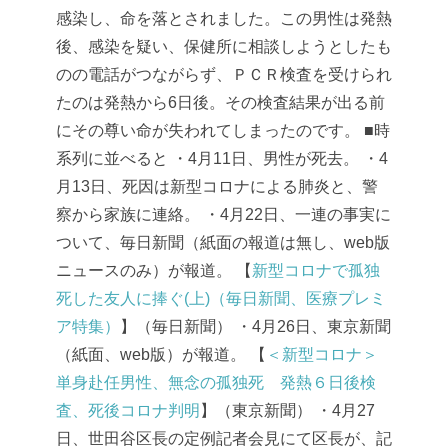
感染し、命を落とされました。この男性は発熱
後、感染を疑い、保健所に相談しようとしたも
のの電話がつながらず、ＰＣＲ検査を受けられ
たのは発熱から6日後。その検査結果が出る前
にその尊い命が失われてしまったのです。
■時
系列に並べると
・4月11日、男性が死去。
・4
月13日、死因は新型コロナによる肺炎と、警
察から家族に連絡。
・4月22日、一連の事実に
ついて、毎日新聞（紙面の報道は無し、web版
ニュースのみ）が報道。
【
新型コロナで孤独
死した友人に捧ぐ(上)（毎日新聞、医療プレミ
ア特集）
】（毎日新聞）
・4月26日、東京新聞
（紙面、web版）が報道。
【
＜新型コロナ＞
単身赴任男性、無念の孤独死 発熱６日後検
査、死後コロナ判明
】（東京新聞）
・4月27
日、世田谷区長の定例記者会見にて区長が、記