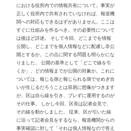
における
役所内での情報共有について。事実が
正しく役所内で共有されていなければ、報道機
関への対応もできるはずがありません。ここは
すぐに仕組みを作るべき。その必要性について
は後ほど詳述。
そして今回、どこまでを情報
公開し、どこまでを個人情報などに配慮し非公
開とするか。この点に関する問題も明らかにな
りました。
公開の基準として「どこで線を引
くか」、どの情報までが公開の対象か。これに
ついては、報じる側と報じられる側でせめぎ合
いが生じるだろうことは容易に想像がつきます
が、区は自ら線を引き、ブレずに運用するのが
その仕事。
しかし今回、区長は記者会見で、
その線を動かしました。
従来、区が引いた線
に沿って記者会見をするなら、報道機関からの
事実確認に対して「それは個人情報なので答え