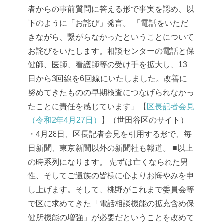
者からの事前質問に答える形で事実を認め、以
下のように「お詫び」発言。
「電話をいただ
きながら、繋がらなかったということについて
お詫びをいたします。相談センターの電話と保
健師、医師、看護師等の受け手を拡大し、13
日から3回線を6回線にいたしました。改善に
努めてきたものの早期検査につなげられなかっ
たことに責任を感じています」【
区長記者会見
（令和2年4月27日）
】（世田谷区のサイト）
・4月28日、区長記者会見を引用する形で、毎
日新聞、東京新聞以外の新聞社も報道。
■以上
の時系列になります。
先ずは亡くなられた男
性、そしてご遺族の皆様に心よりお悔やみを申
し上げます。そして、桃野がこれまで委員会等
で区に求めてきた「電話相談機能の拡充含め保
健所機能の増強」が必要だということを改めて