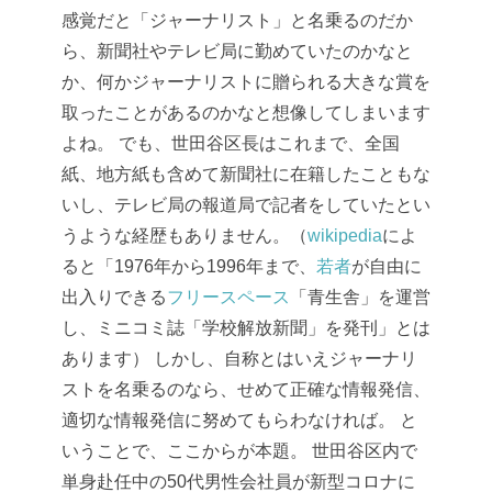
感覚だと「ジャーナリスト」と名乗るのだか
ら、新聞社やテレビ局に勤めていたのかなと
か、何かジャーナリストに贈られる大きな賞を
取ったことがあるのかなと想像してしまいます
よね。
でも、世田谷区長はこれまで、全国
紙、地方紙も含めて新聞社に在籍したこともな
いし、テレビ局の報道局で記者をしていたとい
うような経歴もありません。（
wikipedia
によ
ると「1976年から1996年まで、
若者
が自由に
出入りできる
フリースペース
「青生舎」を運営
し、ミニコミ誌「学校解放新聞」を発刊」とは
あります）
しかし、自称とはいえジャーナリ
ストを名乗るのなら、せめて正確な情報発信、
適切な情報発信に努めてもらわなければ。
と
いうことで、ここからが本題。
世田谷区内で
単身赴任中の50代男性会社員が新型コロナに