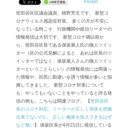
Pocket
世田谷区区議会議員、桃野芳文です。
新型コ
ロナウィルス感染症対策。
多くの方が不安に
なっている時こそ、行政機関や政治リーダーの
情報発信は大切です。
新型コロナ禍以前か
ら、世田谷区長である保坂展人氏の個人ツイッ
ター（区の公式見解によると、あれは区長のツ
イッターではなく、保坂展人さんの個人ツイッ
ターということらしい）の情報発信には間違っ
た情報や、区民に勘違いを誘う情報が多いと指
摘してきました。
新型コロナ対策について
も、やってもいないことをやっていると誇る発
信の例も。こちらは関連ブログ。
【
世田谷区
長のコロナ対応。リーダーが正しく現状を把握
出来てないのに、正しい施策を投入できるはず
など無い
】
保坂区長が4月21日に発信している