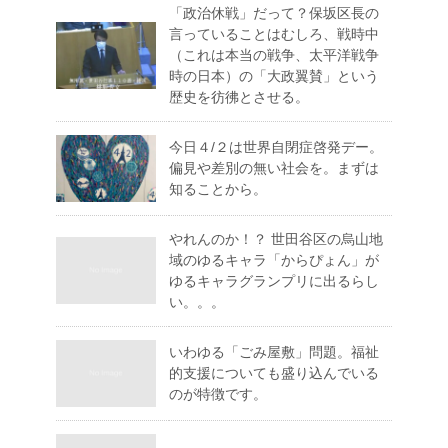
「政治休戦」だって？保坂区長の
言っていることはむしろ、戦時中
（これは本当の戦争、太平洋戦争
時の日本）の「大政翼賛」という
歴史を彷彿とさせる。
今日４/２は世界自閉症啓発デー。
偏見や差別の無い社会を。まずは
知ることから。
やれんのか！？ 世田谷区の烏山地
域のゆるキャラ「からぴょん」が
ゆるキャラグランプリに出るらし
い。。。
いわゆる「ごみ屋敷」問題。福祉
的支援についても盛り込んでいる
のが特徴です。