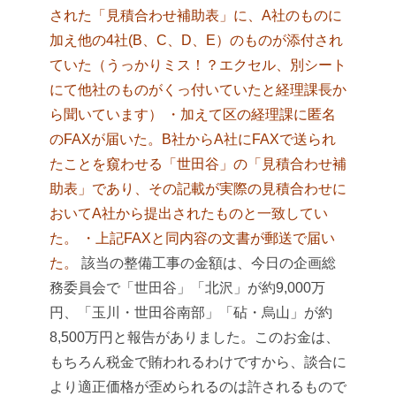
された「見積合わせ補助表」に、A社のものに
加え他の4社(B、C、D、E）のものが添付され
ていた
（うっかりミス！？エクセル、別シート
にて他社のものがくっ付いていたと経理課長か
ら聞いています）
・加えて区の経理課に匿名
のFAXが届いた。B社からA社にFAXで送られ
たことを窺わせる「世田谷」の「見積合わせ補
助表」であり、その記載が実際の見積合わせに
おいてA社から提出されたものと一致してい
た。
・上記FAXと同内容の文書が郵送で届い
た。
該当の整備工事の金額は、今日の企画総
務委員会で「世田谷」「北沢」が約9,000万
円、「玉川・世田谷南部」「砧・烏山」が約
8,500万円と報告がありました。このお金は、
もちろん税金で賄われるわけですから、談合に
より適正価格が歪められるのは許されるもので