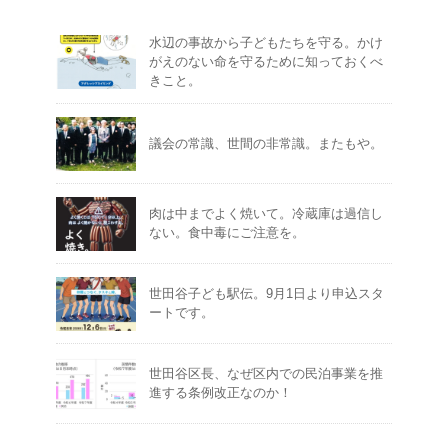
水辺の事故から子どもたちを守る。かけ
がえのない命を守るために知っておくべ
きこと。
議会の常識、世間の非常識。またもや。
肉は中までよく焼いて。冷蔵庫は過信し
ない。食中毒にご注意を。
世田谷子ども駅伝。9月1日より申込スタ
ートです。
世田谷区長、なぜ区内での民泊事業を推
進する条例改正なのか！