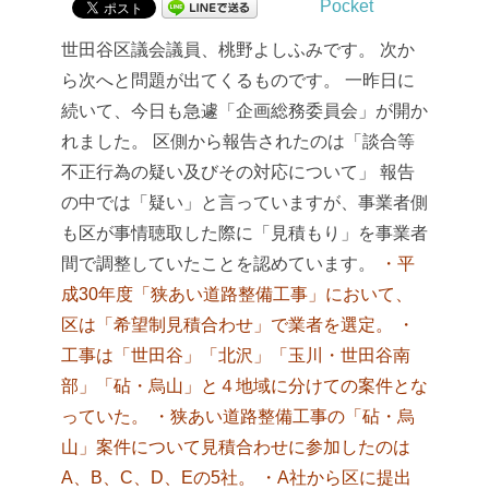
Pocket
世田谷区議会議員、桃野よしふみです。
次か
ら次へと問題が出てくるものです。
一昨日に
続いて、今日も急遽「企画総務委員会」が開か
れました。
区側から報告されたのは「談合等
不正行為の疑い及びその対応について」
報告
の中では「疑い」と言っていますが、事業者側
も区が事情聴取した際に「見積もり」を事業者
間で調整していたことを認めています。
・平
成30年度「狭あい道路整備工事」において、
区は「希望制見積合わせ」で業者を選定。
・
工事は「世田谷」「北沢」「玉川・世田谷南
部」「砧・烏山」と４地域に分けての案件とな
っていた。
・狭あい道路整備工事の「砧・烏
山」案件について見積合わせに参加したのは
A、B、C、D、Eの5社。
・A社から区に提出