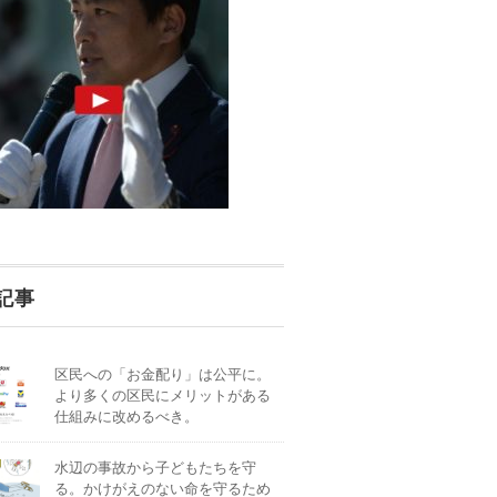
記事
区民への「お金配り」は公平に。
より多くの区民にメリットがある
仕組みに改めるべき。
水辺の事故から子どもたちを守
る。かけがえのない命を守るため