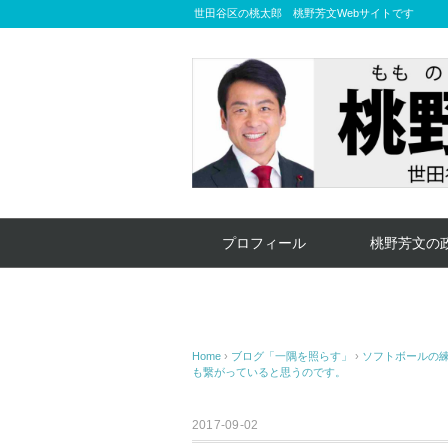
世田谷区の桃太郎 桃野芳文Webサイトです
プロフィール
桃野芳文の
Home
›
ブログ「一隅を照らす」
›
ソフトボールの
も繋がっていると思うのです。
2017-09-02