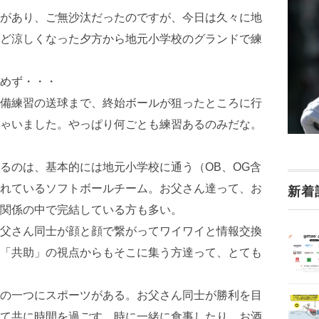
があり、ご無沙汰だったのですが、今日は久々に地
ど涼しくなった夕方から地元小学校のグランドで練
めず・・・
備練習の送球まで、終始ボールが狙ったところに行
ゃいました。やっぱり何ごとも練習あるのみだな。
るのは、基本的には地元小学校に通う（OB、OG含
れているソフトボールチーム。お父さん達って、お
新着
関係の中で完結している方も多い。
父さん同士が顔と顔で繋がってワイワイと情報交換
「共助」の視点からもそこに集う方達って、とても
の一つにスポーツがある。お父さん同士が勝利を目
て共に時間を過ごす。時に一緒に食事したり、お酒