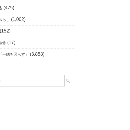
(475)
告
(1,002)
暮らし
(152)
(17)
信念
(3,858)
「一隅を照らす」