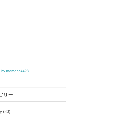
s by momono4423
ゴリー
(80)
せ