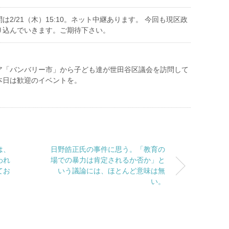
は2/21（木）15:10。ネット中継あります。 今回も現区政
り込んでいきます。ご期待下さい。
ア「バンバリー市」から子ども達が世田谷区議会を訪問して
本日は歓迎のイベントを。
は、
日野皓正氏の事件に思う。「教育の
われ
場での暴力は肯定されるか否か」と
てお
いう議論には、ほとんど意味は無
い。