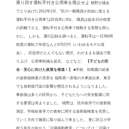
乗り回す運転手付き公用車を廃止せよ
桃野が議会
でとりあげた2012年2月、”区の一般職員が自由に使える
運転手付き公用車”は区役所に8台。
職員は徒歩15分程度
の距離でさえ、運転手付き公用車で移動する実態も明ら
かに。
しかも、運行記録を調べると、運転手は一日3時間
程度の運転で年収なんと670万円（いわゆるモデル賃
金）。
区役所のとんでもない贅沢、わがままを議会で取
り上げ、公用車削減を提言。
などなど。
【子どもの安
全・安心に向けた政策を推進！】
■学校、幼稚園の給食
の放射能検査の充実を
福島第一原発の大事故以来、東京
でも放射能汚染の影響が懸念されるようになりました。
事故後は多くの区民から、子どもたちへの安全配慮に対
する要望は高まりました。
桃野は、
区内各所での放射能
測定、学校給食等での食材に関する放射能検査を充実し
ていく方向で施策に取り組んで来ました。
更に区立小学
校５年生が向かう「川場移動教室」については「川場は