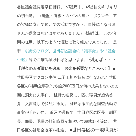
谷区議会議員選挙初挑戦。
50議席中、48番目のギリギリ
の初当選。
（地盤・看板・カバンの無い、ボランティア
の皆様に支えて頂いての活動ですから、自慢にもなりま
桃野は、
せんが選挙は強いはずがありません）
この4年
間の任期、以下のような活動に取り組んで来ました。
是
非、
桃野のブログ
、
世田谷区議会の「議事録」や「議会
例えば・・・
中継」
等でご確認頂ければと思います。
【税金のムダ遣いを改め、お金を必要なところへ！】
■
世田谷区デジコン事件
二子玉川を舞台に行なわれた世田
谷区の”補助金事業”で税金2000万円が何の成果もないまま
闇に消えた大事件。
桃野の追及に、区の職員が虚偽答
弁、文書隠しで猛烈に抵抗。
桃野は徹底的な調査活動で
事実が明らかに。
追及の過程で、世田谷区の区長、副区
長、部長、課長の幹部職員が相次いで懲戒処分等に。
世
■世田谷区の一般職員が
田谷区の補助金改革を推進。