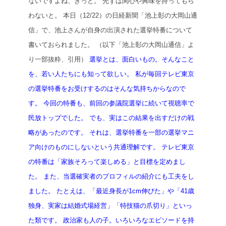
ないですよね、きっと。
先ずは関心や興味を持ってもら
わないと。
本日（12/22）の日経新聞「池上彰の大岡山通
信」で、池上さんが自身の出演された選挙特番について
書いておられました。
（以下「池上彰の大岡山通信」よ
り一部抜粋、引用）
選挙とは、面白いもの。そんなこと
を、若い人たちにも知って欲しい。
私が毎回テレビ東京
の選挙特番をお受けするのはそんな気持ちからなので
す。
今回の特番も、前回の参議院選挙に続いて視聴率で
民放トップでした。
でも、実はこの結果を出すだけの戦
略があったのです。
それは、選挙特番を一部の選挙マニ
ア向けのものにしないという共通理解です。
テレビ東京
の特番は「家族そろって楽しめる」と目標を定めまし
た。
また、当選確実者のプロフィルの紹介にも工夫をし
ました。
たとえは、「最近身長が1cm伸びた」や「41歳
独身、実家は結婚式場経営」「特技猫の爪切り」といっ
た類です。
政治家も人の子。いろいろなエビソードを持