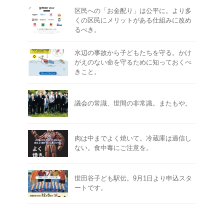
区民への「お金配り」は公平に。より多
くの区民にメリットがある仕組みに改め
るべき。
水辺の事故から子どもたちを守る。かけ
がえのない命を守るために知っておくべ
きこと。
議会の常識、世間の非常識。またもや。
肉は中までよく焼いて。冷蔵庫は過信し
ない。食中毒にご注意を。
世田谷子ども駅伝。9月1日より申込スタ
ートです。