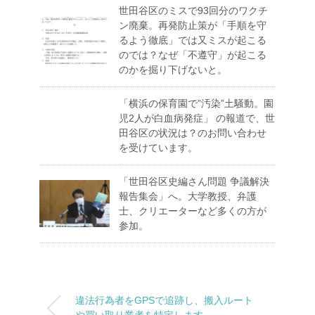
世田谷区のミスで93回分のワクチ
ン廃棄。再発防止策が「手順を守
るよう徹底」では又ミスが起こる
のでは？なぜ「不遵守」が起こる
のかを掘り下げないと。
「横浜の保育園で”汚染”土騒動。園
児2人が白血病発症」 の報道で、世
田谷区の状況は？のお問い合わせ
を受けています。
「世田谷区史編さん問題 争議解決
報告集会」へ。大学教授、弁護
士、クリエーターなど多くの方が
参加。
違法行為者をGPSで追跡し、搬入ルート