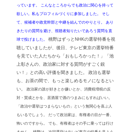
っています。
こんなところからでも政治に関心を持って
欲しい。私もプロフィルづくりに参加しました。
そし
て、候補者や政党幹部と中継を結んでのやりとり。
あり
きたりの質問を避け、視聴者知りたいであろう質問を直
桃野はずっとNHKの選挙特番を視
球で投げました。
聴していましたが、後日、テレビ東京の選挙特番
を見ていた人たちから「おもしろかった！」「池
上彰さんの、政治家に対する質問がすごく鋭
い！」との高い評価を聞きました。
政治も選挙
も、お茶の間で、もっと楽しめるモノになるとい
い。
政治家の誰が好きとか嫌いとか、消費税増税の反
対・賛成とかを、居酒屋で酒のつまみにもすればいい。
「政治や選挙はつまらないもの」という無関心を喜ぶ人
もいるでしょう。
だって政治家は、有権者の目が一番、
怖いのですから。
でも、有権者はその手に乗っては行け
ません。
桃野は、次回選挙はテレビ東京の特番を見よう