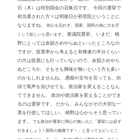
日（木）は特別国会の召集日です。
今回の選挙で
初当選された方々は明後日が初登院ということに
なりますね。
初心を忘れず、国家、国民の為に力を尽
衆議院選挙。
いまだ、桃
くして欲しいと思います。
野にとっては余韻さめやらぬといったところなの
ですが、投票率から考えると有権者の半分ぐらい
の方は投票にも行っていないので、余韻さめやら
ぬどころか、そもそも興味が無いという方も多い
のかもしれませんね。
愚痴や文句を言っても、街
頭で罵声を浴びせても、政治家を変えることなん
てできません。
政治や政治家を変えることができ
るのは選挙です。
だから、みんながその大切な一
票を行使してほしい。
桃野は心からそう思ってい
ます。
でも政治や選挙に関心の無い人に「選挙には必ず
行きましょう！国民の義務です！」と言ってもピンとこ