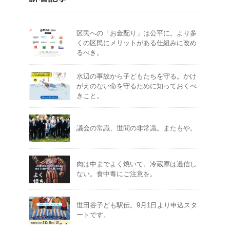
区民への「お金配り」は公平に。より多
くの区民にメリットがある仕組みに改め
るべき。
水辺の事故から子どもたちを守る。かけ
がえのない命を守るために知っておくべ
きこと。
議会の常識、世間の非常識。またもや。
肉は中までよく焼いて。冷蔵庫は過信し
ない。食中毒にご注意を。
世田谷子ども駅伝。9月1日より申込スタ
ートです。