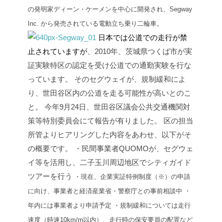
の発明家ディーン・ケーメンを中心に開発され、Segway
Inc. から発売されている電動立ち乗り二輪車。
日本では公道での走行が禁
止されていますが
、2010年、茨城県つくば市が実
証実験特区の認定を受け公道での通勤実験を行な
っています。
そのセグウェイが、規制緩和によ
り、世田谷区内の公道を走る可能性が高いとのこ
と。
今年9月24日、世田谷区議会公共交通機関対
策等特別委員会にて報告が有りました。
区の担当
所管よりヒアリングした内容をあわせ、以下がそ
の概要です。
・民間事業者QUOMOが、セグウェ
イ等を活用し、二子玉川周辺地区でシティガイド
ツアーを行う
・現在、企業実証特例制度（※）の申請
に向け、事業者と経済産業省・警察庁との事前相談中
・
年内には事業者より申請予定
・規制緩和については走行
速度（時速10km/m以内）、走行時の保安要員の配置など