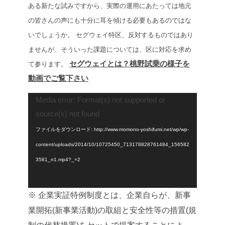
ある新たな試みですから、実際の運用にあたっては地元
の皆さんの声にも十分に耳を傾ける必要もあるのではな
いでしょうか。
セグウェイ特区、反対するものではあり
ませんが、そういった課題については、区に対応を求め
セグウェイとは？桃野試乗の様子を
て参ります。
動画でご覧下さい
動
Media error: Format(s) not supported or
source(s) not found
画
プ
ファイルをダウンロード: http://www.momono-yoshifumi.net/wp/wp-
レ
content/uploads/2014/10/10725450_713178828761484_156582
ー
3581_n1.mp4?_=2
ヤ
ー
※
企業実証特例制度とは、企業自らが、新事
業開拓(新事業活動)の取組と安全性等の措置(規