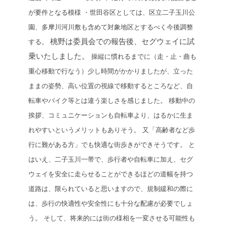
が要件となる模様
・世田谷区としては、区立二子玉川公
園、多摩川河川敷も含めて対象地区とするべく今後調整
桃野は委員会での報告後、セグウェイに試
する。
乗いたしました。
操縦に慣れるまでに（走・止・曲も
重心移動で行なう）少し時間がかかりましたが、立った
ままの姿勢、高い位置の視線で移動するところなど、自
転車やバイク等とは違う楽しさを感じました。
移動中の
挨拶、コミュニケーションも自転車より、はるかに生ま
れやすいというメリットもありそう。
又
「高齢者など歩
行に難がある方」でも快適な街歩きができそうです。
と
はいえ、二子玉川一帯で、歩行者や自転車に加え、セグ
ウェイを安全に走らせることができるほどの道幅を持つ
道路は、限られていると思いますので、規制緩和の際に
は、歩行の快適性や安全性にも十分な配慮が必要でしょ
う。
そして、将来的には街の様相を一変させる可能性も