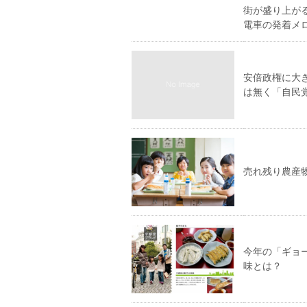
街が盛り上が
電車の発着メ
安倍政権に大
は無く「自民
売れ残り農産
今年の「ギョ
味とは？