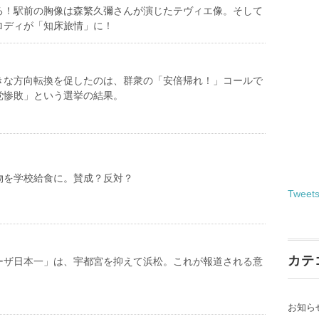
る！駅前の胸像は森繁久彌さんが演じたテヴィエ像。そして
ロディが「知床旅情」に！
きな方向転換を促したのは、群衆の「安倍帰れ！」コールで
党惨敗」という選挙の結果。
物を学校給食に。賛成？反対？
Tweet
カテ
ーザ日本一」は、宇都宮を抑えて浜松。これが報道される意
お知ら