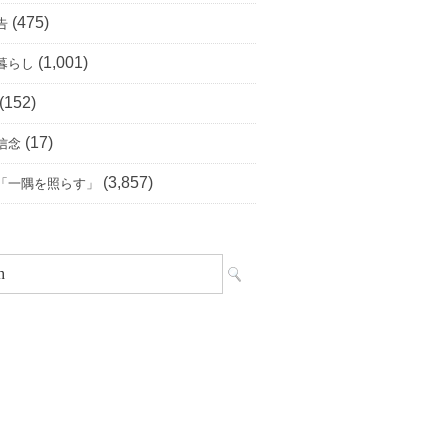
(475)
告
(1,001)
暮らし
(152)
(17)
信念
(3,857)
「一隅を照らす」