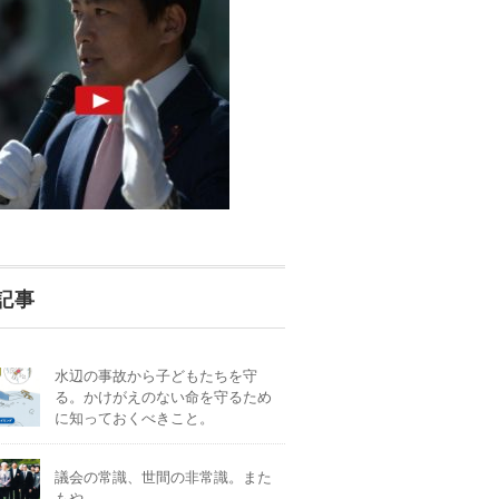
記事
水辺の事故から子どもたちを守
る。かけがえのない命を守るため
に知っておくべきこと。
議会の常識、世間の非常識。また
もや。