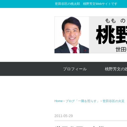
世田谷区の桃太郎 桃野芳文Webサイトです
プロフィール
桃野芳文の
Home
›
ブログ「一隅を照らす」
›
世田谷区の火災
2011-05-29