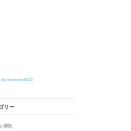
s by momono4423
ゴリー
(80)
せ