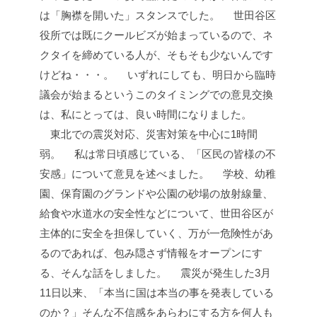
は「胸襟を開いた」スタンスでした。
世田谷区
役所では既にクールビズが始まっているので、ネ
クタイを締めている人が、そもそも少ないんです
けどね・・・。
いずれにしても、明日から臨時
議会が始まるというこのタイミングでの意見交換
は、私にとっては、良い時間になりました。
東北での震災対応、災害対策を中心に1時間
弱。
私は常日頃感じている、「区民の皆様の不
安感」について意見を述べました。
学校、幼稚
園、保育園のグランドや公園の砂場の放射線量、
給食や水道水の安全性などについて、世田谷区が
主体的に安全を担保していく、万が一危険性があ
るのであれば、包み隠さず情報をオープンにす
る、そんな話をしました。
震災が発生した3月
11日以来、「本当に国は本当の事を発表している
のか？」そんな不信感をあらわにする方を何人も