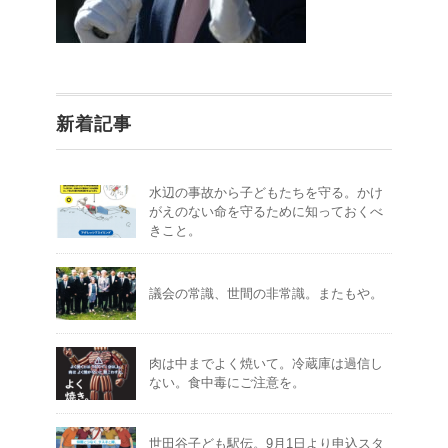
新着記事
水辺の事故から子どもたちを守る。かけ
がえのない命を守るために知っておくべ
きこと。
議会の常識、世間の非常識。またもや。
肉は中までよく焼いて。冷蔵庫は過信し
ない。食中毒にご注意を。
世田谷子ども駅伝。9月1日より申込スタ