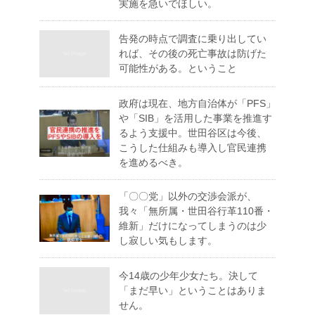
実施を急いでほしい。
告発の時点で調査に乗り出してい
れば、その後の死亡事故は防げた
可能性がある。ということ
政府は現在、地方自治体が「PFS」
や「SIB」を活用した事業を推進す
るよう支援中。世田谷区は今後、
こうした仕組みも導入し官民連携
を進めるべき。
「〇〇党」以外の交渉会派が、
我々「無所属・世田谷行革110番・
維新」だけになってしまうのは少
し寂しい気もします。
今14歳の少年少女たち。決して
「まだ早い」ということはありま
せん。