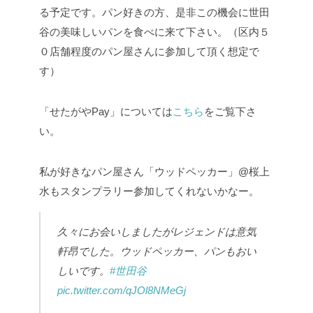
る予定です。パン好きの方、是非この機会に世田
谷の美味しいパンを食べに来て下さい。（区内５
０店舗程度のパン屋さんに参加して頂く想定で
す）
「せたがやPay」については
こちら
をご覧下さ
い。
私が好きなパン屋さん「ウッドペッカー」@桜上
水もスタンプラリー参加してくれないかなー。
久々にお会いしましたがレジェンドは意気
軒昂でした。ウッドペッカー、パンもおい
しいです。
#世田谷
pic.twitter.com/qJOl8NMeGj