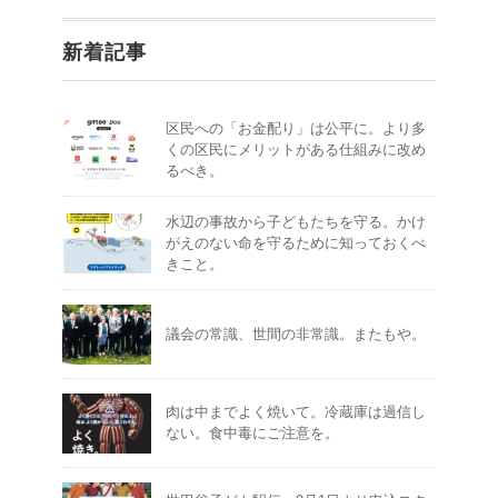
新着記事
区民への「お金配り」は公平に。より多
くの区民にメリットがある仕組みに改め
るべき。
水辺の事故から子どもたちを守る。かけ
がえのない命を守るために知っておくべ
きこと。
議会の常識、世間の非常識。またもや。
肉は中までよく焼いて。冷蔵庫は過信し
ない。食中毒にご注意を。