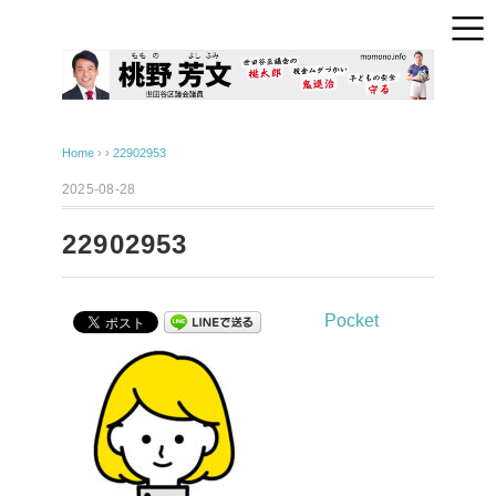
Home
› ›
22902953
2025-08-28
22902953
Pocket