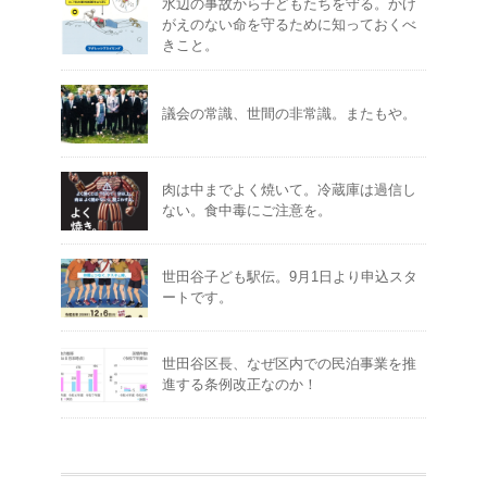
水辺の事故から子どもたちを守る。かけ
がえのない命を守るために知っておくべ
きこと。
議会の常識、世間の非常識。またもや。
肉は中までよく焼いて。冷蔵庫は過信し
ない。食中毒にご注意を。
世田谷子ども駅伝。9月1日より申込スタ
ートです。
世田谷区長、なぜ区内での民泊事業を推
進する条例改正なのか！