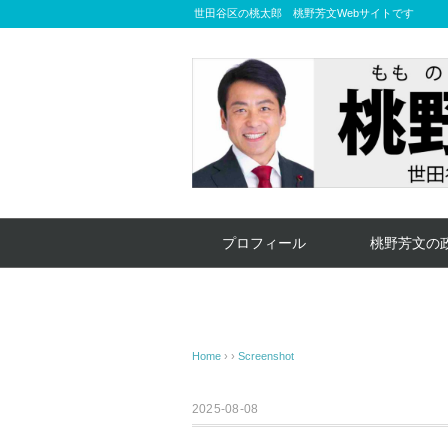
世田谷区の桃太郎 桃野芳文Webサイトです
プロフィール
桃野芳文の
Home
› ›
Screenshot
2025-08-08