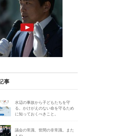
記事
水辺の事故から子どもたちを守
る。かけがえのない命を守るため
に知っておくべきこと。
議会の常識、世間の非常識。また
もや。