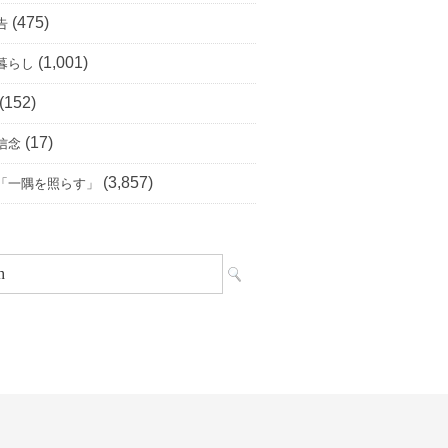
(475)
告
(1,001)
暮らし
(152)
(17)
信念
(3,857)
「一隅を照らす」