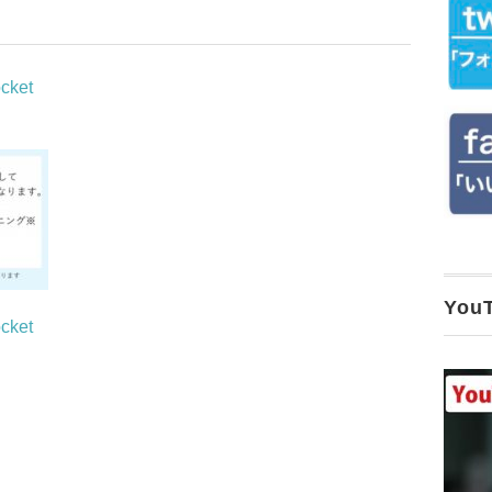
cket
Yo
cket