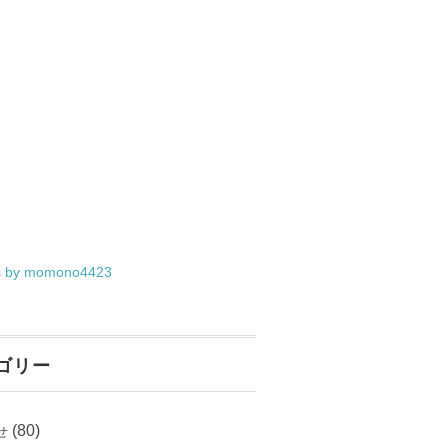
s by momono4423
ゴリー
(80)
せ