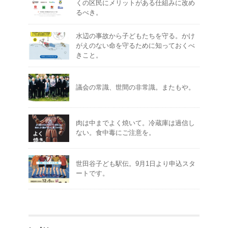
くの区民にメリットがある仕組みに改め
るべき。
水辺の事故から子どもたちを守る。かけ
がえのない命を守るために知っておくべ
きこと。
議会の常識、世間の非常識。またもや。
肉は中までよく焼いて。冷蔵庫は過信し
ない。食中毒にご注意を。
世田谷子ども駅伝。9月1日より申込スタ
ートです。