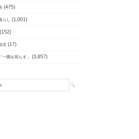
(475)
告
(1,001)
暮らし
(152)
(17)
信念
(3,857)
「一隅を照らす」