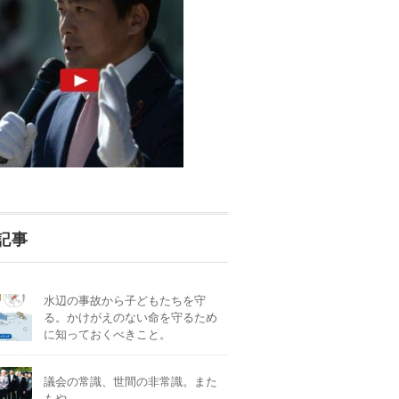
記事
水辺の事故から子どもたちを守
る。かけがえのない命を守るため
に知っておくべきこと。
議会の常識、世間の非常識。また
もや。