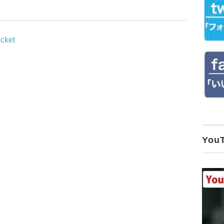
cket
Yo