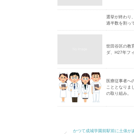
選挙が終わり
過半数を割っ
世田谷区の教
ダ、H27年フ
医療従事者へ
こととなりま
の取り組み。
かつて成城学園前駅前に土俵が