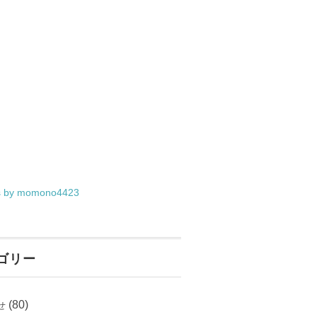
s by momono4423
ゴリー
(80)
せ