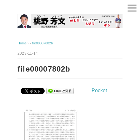
Home
› ›
file00007802b
2023-11-14
file00007802b
Pocket