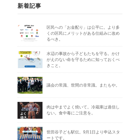
新着記事
区民への「お金配り」は公平に。より多
くの区民にメリットがある仕組みに改め
るべき。
水辺の事故から子どもたちを守る。かけ
がえのない命を守るために知っておくべ
きこと。
議会の常識、世間の非常識。またもや。
肉は中までよく焼いて。冷蔵庫は過信し
ない。食中毒にご注意を。
世田谷子ども駅伝。9月1日より申込スタ
ートです。