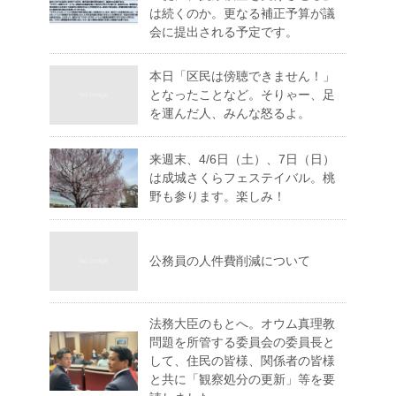
は続くのか。更なる補正予算が議
会に提出される予定です。
本日「区民は傍聴できません！」
となったことなど。そりゃー、足
を運んだ人、みんな怒るよ。
来週末、4/6日（土）、7日（日）
は成城さくらフェステイバル。桃
野も参ります。楽しみ！
公務員の人件費削減について
法務大臣のもとへ。オウム真理教
問題を所管する委員会の委員長と
して、住民の皆様、関係者の皆様
と共に「観察処分の更新」等を要