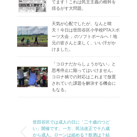
てます！これは民主主義の根幹を
揺るがす大問題。
天気が心配でしたが、なんと晴
天！今日は世田谷区小学校PTAスポ
ーツ大会 」のソフトボールへ！地
元の皆さんと楽しく、いい汗がか
けました。
「コロナだからしょうがない」と
思考停止に陥ってはいけません。
コロナ禍での対応はこれまで放置
されていた課題を解決する機会に
もなる。
世田谷区では成人の日に「二十歳のつど
い」開催です。一方、民法改正で十八歳
から成人。ローンは組める？飲酒は？結